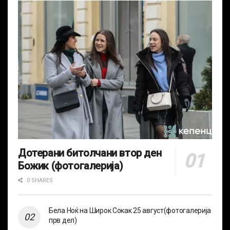
Дотерани битолчани втор ден
Божик (фотогалерија)
0 SHARES
Бела Ноќ на Широк Сокак 25 август(фотогалерија
прв дел)