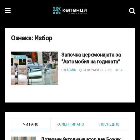
Ознака:
Избор
Започна церемонијата за
БРЗО
“Автомобил на годината”
ОД
ADMIN
ФЕВРУАРИ 27, 2022
14
ЧИТАНО
КОМЕНТИРАНО
ПОСЛЕДНО
Дотерани битолчани втор ден Божик