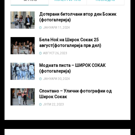
Дотерани битолчани втор ден Божик
(фотогалерија)
ЈАНУАРИ 11, 2024
Бела Ноќ на Широк Сокак 25
август(фотогалерија прв дел)
АВГУСТ 26, 2023
Модната писта – ШИРОК СОКАК
(фотогалерија)
ЈАНУАРИ 30, 2024
Спонтано – Улични фотографии од
Широк Сокак
ЈУЛИ 22, 2023