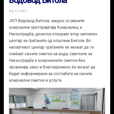
Водовод Битола
мај 13, 2023
ЈКП Водовод Битола, заедно со јавните
комунални претпријатија Комуналец и
Нискоградба, денеска отвораат втор наплатен
центар за граѓаните од општина Битола. Во
наплатниот центар граѓаните ќе можат да ги
плаќаат своите сметки за вода, сметките за
Нискоградба и комуналните сметки без
провизија, како и благовремено ќе можат да
бидат информирани за состојбата на своите
комунални сметки и услуги.