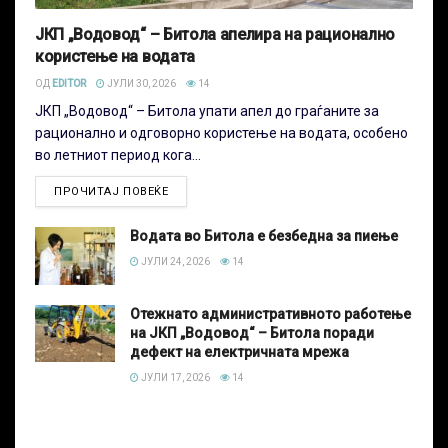
ЈКП „Водовод“ – Битола апелира на рационално
користење на водата
ОД
EDITOR
ЈУЛИ 30, 2026
14
ЈКП „Водовод“ – Битола упати апел до граѓаните за
рационално и одговорно користење на водата, особено
во летниот период кога...
ПРОЧИТАЈ ПОВЕЌЕ
Водата во Битола е безбедна за пиење
ЈУЛИ 24, 2026
14
Отежнато административното работење
на ЈКП „Водовод“ – Битола поради
дефект на електричната мрежа
ЈУЛИ 17, 2026
14