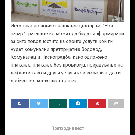
Исто така во новиот наплатен центар во “Нов
пазар” граѓаните ќе можат да бидат информирани
за сите поволностите на своите услуги кои ги
нудат комунални претпријатија Водовод,
Комуналец и Нискоградба, како одложено
плаќање, плаќање без провизија, пријавување на
дефекти како и други услуги кои ќе можат да ги
добијат во наплатниот центар.
Претходна вест