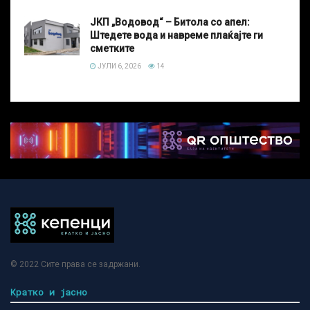
ЈКП „Водовод“ – Битола со апел:
Штедете вода и навреме плаќајте ги
сметките
ЈУЛИ 6, 2026
14
© 2022
Сите права се задржани
.
Кратко и јасно