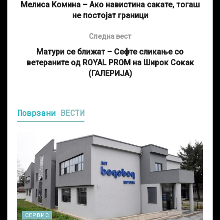
Мелиса Комина – Ако навистина сакате, тогаш
не постојат граници
Следна вест
Матури се ближат – Сефте сликање со
ветераните од ROYAL PROM на Широк Сокак
(ГАЛЕРИЈА)
Поврзани
ВЕСТИ
СЕРВИС