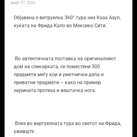
март 27, 2022
Oбјавена е витруелна 360° тура низ Каза Азул,
куќата на Фрида Кало во Мексико Сити.
Во автентичната поставка на оригиналниот
дом на сликарката, се поместени 300
предмети меѓу кои и уметнички дела и
приватни предмети – како на пример
нејзината протеза и вештачка нога.
Влез во виртуелната тура во светот на Фрида,
уживајте :