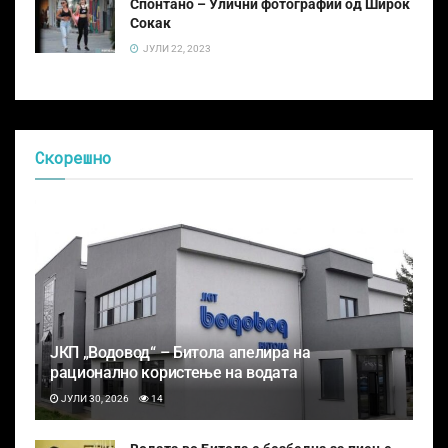
Спонтано – Улични фотографии од Широк
Сокак
ЈУЛИ 22, 2023
Скорешно
ЈКП „Водовод“ – Битола апелира на
рационално користење на водата
ЈУЛИ 30, 2026
14