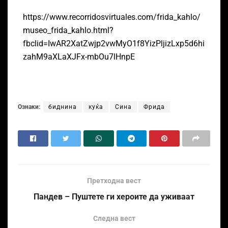
https://www.recorridosvirtuales.com/frida_kahlo/
museo_frida_kahlo.html?
fbclid=IwAR2XatZwjp2vwMyO1f8YizPljizLxp5d6hi
zahM9aXLaXJFx-mbOu7lHnpE
Ознаки:
биднина
куќа
Сина
Фрида
Претходна вест
Пандев – Пуштете ги хероите да уживаат
Следна вест