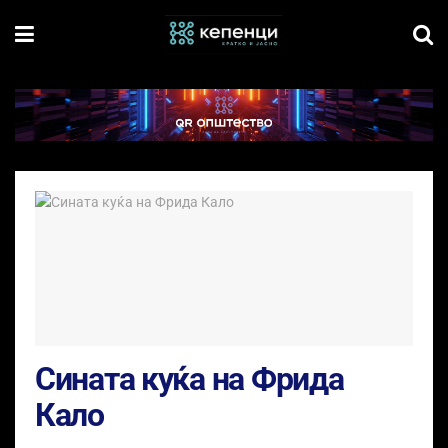
Сината куќа на Фрида
Кало