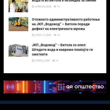
Водата во Битола е безбедна за пиење
ЈУЛИ 24, 2026
14
Отежнато административното работење
на ЈКП „Водовод“ – Битола поради
дефект на електричната мрежа
ЈУЛИ 17, 2026
14
ЈКП „Водовод“ – Битола со апел:
Штедете вода и навреме плаќајте ги
сметките
ЈУЛИ 6, 2026
14