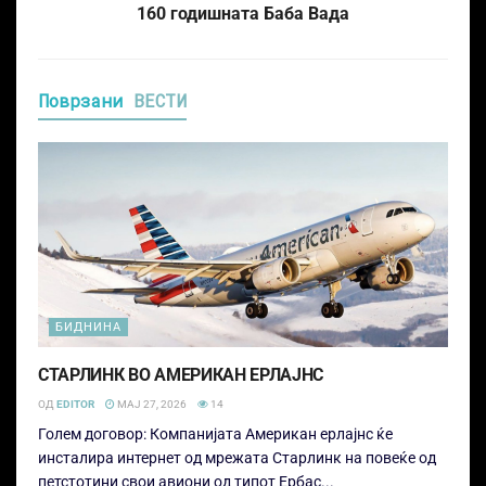
160 годишната Баба Вада
Поврзани
ВЕСТИ
БИДНИНА
СТАРЛИНК ВО АМЕРИКАН ЕРЛАЈНС
ОД
EDITOR
МАЈ 27, 2026
14
Голем договор: Компанијата Американ ерлајнс ќе
инсталира интернет од мрежата Старлинк на повеќе од
петстотини свои авиони од типот Ербас...