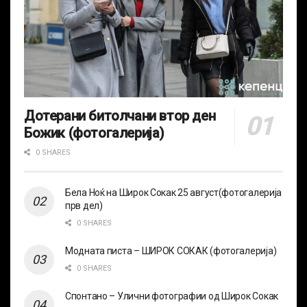
Дотерани битолчани втор ден
Божик (фотогалерија)
0 SHARES
Бела Ноќ на Широк Сокак 25 август(фотогалерија
прв дел)
0 SHARES
Модната писта – ШИРОК СОКАК (фотогалерија)
0 SHARES
Спонтано – Улични фотографии од Широк Сокак