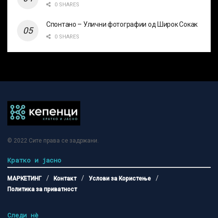
0 SHARES
Спонтано – Улични фотографии од Широк Сокак
0 SHARES
© 2022
Сите права се задржани
.
Кратко и јасно
МАРКЕТИНГ
Контакт
Услови за Користење
Политика за приватност
Следи нѐ