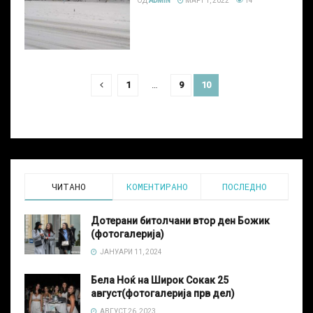
ОД
ADMIN
МАРТ 1, 2022
14
1
…
9
10
ЧИТАНО
КОМЕНТИРАНО
ПОСЛЕДНО
Дотерани битолчани втор ден Божик
(фотогалерија)
ЈАНУАРИ 11, 2024
Бела Ноќ на Широк Сокак 25
август(фотогалерија прв дел)
АВГУСТ 26, 2023