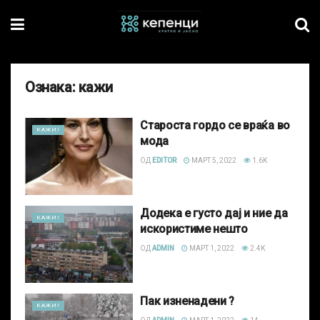
Ознака:
кажи
Староста гордо се враќа во
КАЖИ!
мода
ОД
EDITOR
МАРТ 5, 2022
1.6K
Додека е густо дај и ние да
КАЖИ!
искористиме нешто
ОД
ADMIN
МАРТ 1, 2022
2.4K
Пак изненадени ?
КАЖИ!