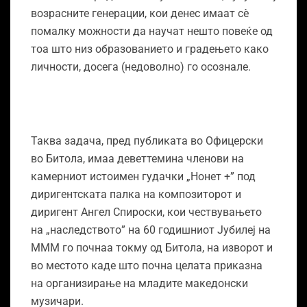
возрасните генерации, кои денес имаат сѐ
помалку можности да научат нешто повеќе од
тоа што низ образованието и градењето како
личности, досега (недоволно) го осознале.
Таква задача, пред публиката во Офицерски
во Битола, имаа деветтемина членови на
камерниот истоимен гудачки „Нонет +” под
диригентската палка на композиторот и
диригент Ангел Спироски, кои чествувањето
на „наследството” на 60 годишниот Јубилеј на
МММ го почнаа токму од Битола, на изворот и
во местото каде што почна целата приказна
на организирање на младите македонски
музичари.