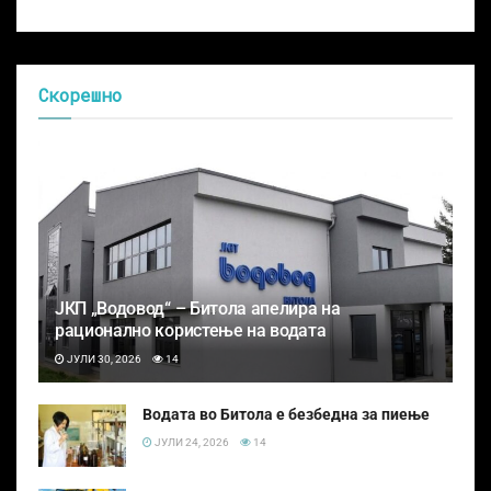
Скорешно
ЈКП „Водовод“ – Битола апелира на
рационално користење на водата
ЈУЛИ 30, 2026
14
Водата во Битола е безбедна за пиење
ЈУЛИ 24, 2026
14