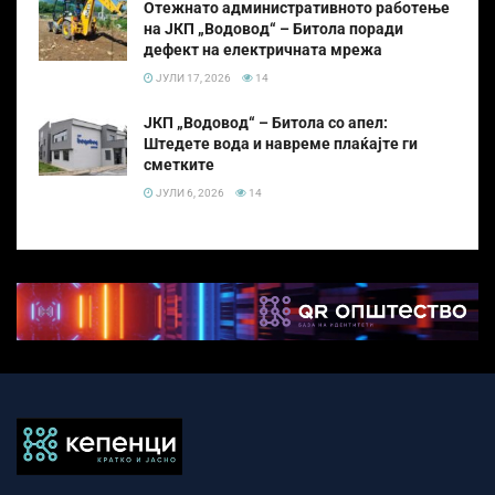
Отежнато административното работење
на ЈКП „Водовод“ – Битола поради
дефект на електричната мрежа
ЈУЛИ 17, 2026
14
ЈКП „Водовод“ – Битола со апел:
Штедете вода и навреме плаќајте ги
сметките
ЈУЛИ 6, 2026
14