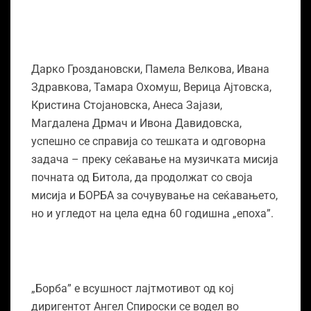
Дарко Гроздановски, Памела Велкова, Ивана
Здравкова, Тамара Охомуш, Верица Ајтовска,
Кристина Стојановска, Анеса Зајази,
Магдалена Дрмач и Ивона Давидовска,
успешно се справија со тешката и одговорна
задача – преку сеќавање на музичката мисија
почната од Битола, да продолжат со своја
мисија и БОРБА за сочувување на сеќавањето,
но и угледот на цела една 60 годишна „епоха”.
„Борба” е всушност лајтмотивот од кој
диригентот Ангел Спироски се водел во