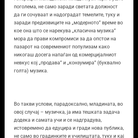
поголема, не само заради светата должност
да ги сочуваат и надоградат темелите, туку и
заради предизвиците на „модерното” време во
кое она што се нарекува „класична музика”
мора да прави компромиси за да опстои на
пазарот на современиот популизам како
никогаш досега напаѓан од комерцијалниот
невкус кој „продава” и „конзумира” (буквално
голта) музика.
Во такви услови, парадоксално, младината, во
овој случај – музичка, ја има тешката задача
додека и самата учи и се надградува,
истовремено да едуцира и гради нова публика,
не само во градинките и училиштата, туку и кај