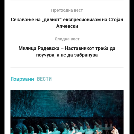
Претходна вест
Сеќавање на „дивиот” експресионизам на Стојан
Апчевски
Следна вест
Милица Радевска – Наставникот треба да
поучува, а не да забранува
Поврзани
ВЕСТИ