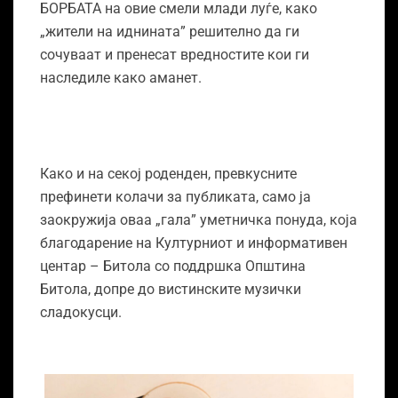
БОРБАТА на овие смели млади луѓе, како
„жители на иднината” решително да ги
сочуваат и пренесат вредностите кои ги
наследиле како аманет.
Како и на секој роденден, превкусните
префинети колачи за публиката, само ја
заокружија оваа „гала” уметничка понуда, која
благодарение на Културниот и информативен
центар – Битола со поддршка Општина
Битола, допре до вистинските музички
сладокусци.