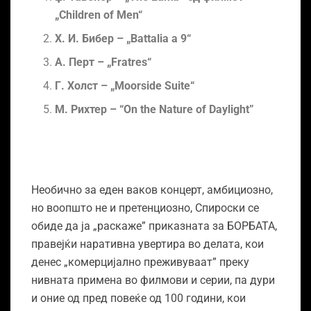
„Children of Men“
Х. И. Бибер – „Battalia a 9“
A. Перт – „Fratres“
Г. Холст – „Moorside Suite“
М. Рихтер – “On the Nature of Daylight”
Необично за еден ваков концерт, амбициозно,
но воопшто не и претенциозно, Спироски се
обиде да ја „раскаже” приказната за БОРБАТА,
правејќи наративна увертира во делата, кои
денес „комерцијално преживуваат” преку
нивната примена во филмови и серии, па дури
и оние од пред повеќе од 100 години, кои