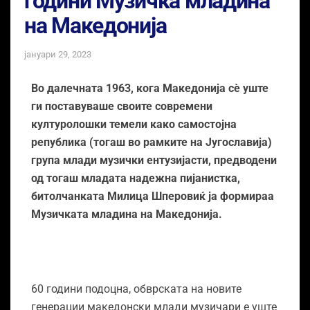
години Музичка младина
на Македонија
јануари 29, 2023
Во далечната 1963, кога Македонија сѐ уште
ги поставуваше своите современи
културолошки темели како самостојна
република (тогаш во рамките на Југославија)
група млади музички ентузијасти, предводени
од тогаш младата надежна пијанистка,
битолчанката Милица Шперовиќ ја формираа
Музичката младина на Македонија.
60 години подоцна, обврската на новите
генерации македонски млади музичари е уште