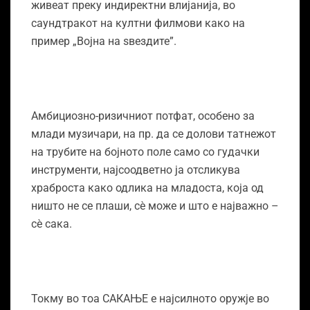
живеат преку индиректни влијанија, во
саундтракот на култни филмови како на
пример „Војна на ѕвездите”.
Амбициозно-ризичниот потфат, особено за
млади музичари, на пр. да се долови татнежот
на трубите на бојното поле само со гудачки
инструменти, најсоодветно ја отсликува
храброста како одлика на младоста, која од
ништо не се плаши, сѐ може и што е најважно –
сѐ сака.
Токму во тоа САКАЊЕ е најсилното оружје во