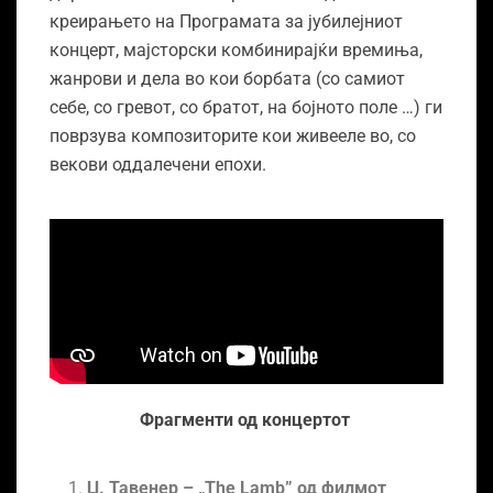
креирањето на Програмата за јубилејниот
концерт, мајсторски комбинирајќи времиња,
жанрови и дела во кои борбата (со самиот
себе, со гревот, со братот, на бојното поле …) ги
поврзува композиторите кои живееле во, со
векови оддалечени епохи.
Фрагменти од концертот
Џ. Тавенер – „The Lamb” од филмот