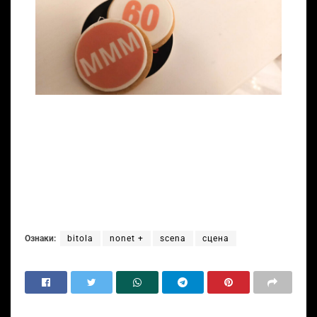
Ознаки:
bitola
nonet +
scena
сцена