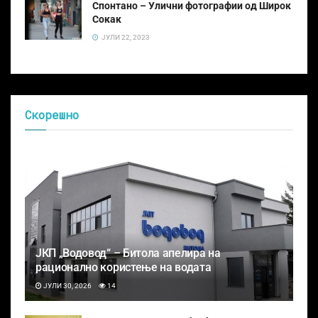
Спонтано – Улични фотографии од Широк
Сокак
ЈУЛИ 22, 2023
Скорешно
ЈКП „Водовод“ – Битола апелира на
рационално користење на водата
ЈУЛИ 30, 2026
14