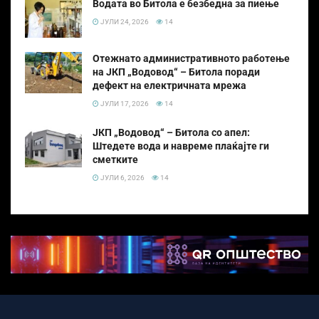
Водата во Битола е безбедна за пиење
ЈУЛИ 24, 2026
14
Отежнато административното работење
на ЈКП „Водовод“ – Битола поради
дефект на електричната мрежа
ЈУЛИ 17, 2026
14
ЈКП „Водовод“ – Битола со апел:
Штедете вода и навреме плаќајте ги
сметките
ЈУЛИ 6, 2026
14