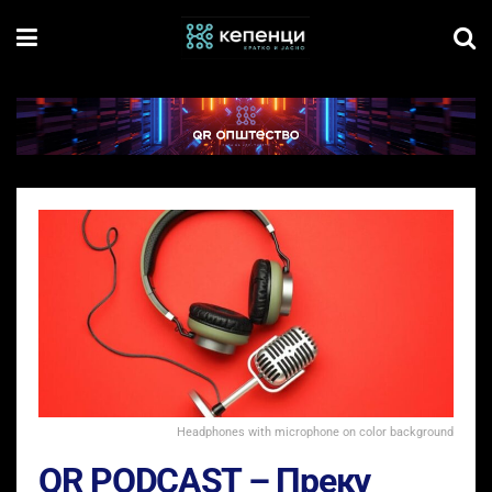
Headphones with microphone on color background
QR PODCAST – Преку