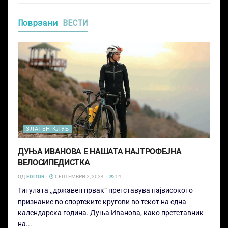
Поврзани
ВЕСТИ
ЗЛАТЕН КЛУБ
ДУЊА ИВАНОВА Е НАШАТА НАЈТРОФЕЈНА
ВЕЛОСИПЕДИСТКА
ОД
EDITOR
СЕПТЕМВРИ 2, 2024
14
Титулата ,,државен првак“ претставува највисокото
признание во спортските кругови во текот на една
календарска година. Дуња Иванова, како претставник
на...