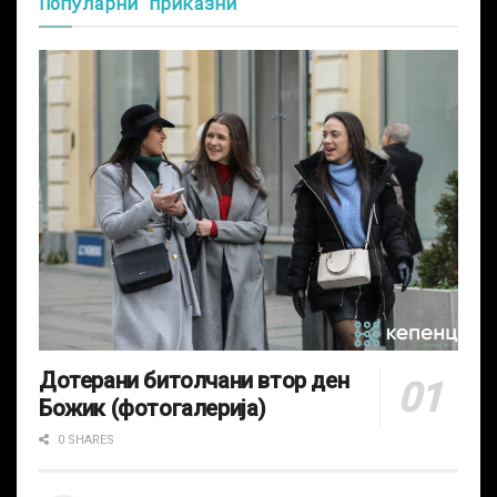
Популарни приказни
Дотерани битолчани втор ден
Божик (фотогалерија)
0 SHARES