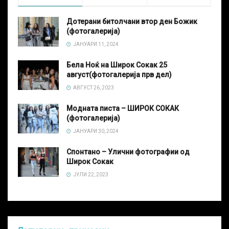
Дотерани битолчани втор ден Божик
(фотогалерија)
ЈАНУАРИ 11, 2024
Бела Ноќ на Широк Сокак 25
август(фотогалерија прв дел)
АВГУСТ 26, 2023
Модната писта – ШИРОК СОКАК
(фотогалерија)
ЈАНУАРИ 30, 2024
Спонтано – Улични фотографии од
Широк Сокак
ЈУЛИ 22, 2023