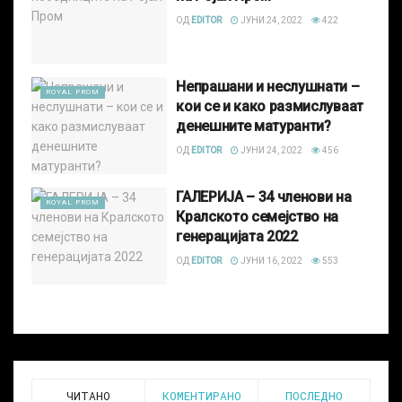
ОД
EDITOR
ЈУНИ 24, 2022
422
Непрашани и неслушнати –
ROYAL PROM
кои се и како размислуваат
денешните матуранти?
ОД
EDITOR
ЈУНИ 24, 2022
456
ГАЛЕРИЈА – 34 членови на
ROYAL PROM
Кралското семејство на
генерацијата 2022
ОД
EDITOR
ЈУНИ 16, 2022
553
ЧИТАНО
КОМЕНТИРАНО
ПОСЛЕДНО