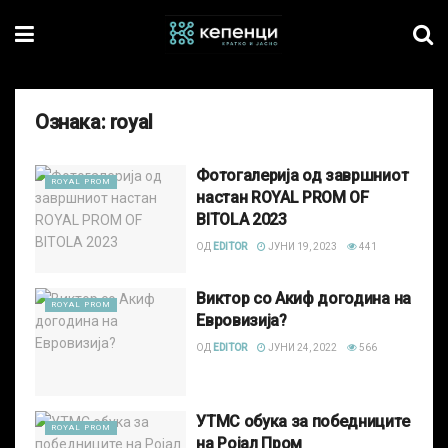
Ознака:
royal
Фотогалерија од завршниот
ROYAL PROM
настан ROYAL PROM OF
BITOLA 2023
ОД
EDITOR
ЈУНИ 19, 2023
441
Виктор со Акиф догодина на
ROYAL PROM
Евровизија?
ОД
EDITOR
ЈУНИ 24, 2022
566
УТМС обука за победниците
ROYAL PROM
на Ројал Пром