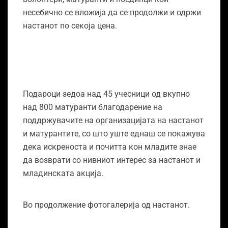
несебично се вложија да се продолжи и одржи
настанот по секоја цена.
Подароци зедоа над 45 учесници од вкупно
над 800 матуранти благодарение на
поддржувачите на организацијата на настанот
и матурантите, со што уште еднаш се покажува
дека искреноста и почитта кон младите знае
да возврати со нивниот интерес за настанот и
младинската акција.
Во продолжение фотогалерија од настанот.