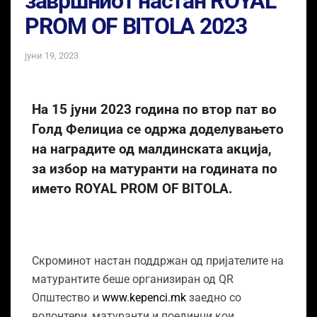
завршниот настан ROYAL
PROM OF BITOLA 2023
јуни 19, 2023
На 15 јуни 2023 година по втор пат во
Голд Фелициа се одржа доделувањето
на наградите од малдинската акција,
за избор на матуранти на годината по
името ROYAL PROM OF BITOLА.
Скроминот настан поддржан од пријателите на
матурантите беше организиран од QR
Општество и
www.kepenci.mk
заедно со
волонтери, матуранти и поединци кои