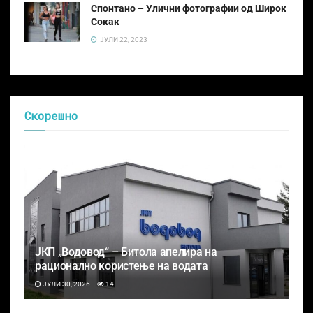
Спонтано – Улични фотографии од Широк
Сокак
ЈУЛИ 22, 2023
Скорешно
ЈКП „Водовод“ – Битола апелира на
рационално користење на водата
ЈУЛИ 30, 2026
14