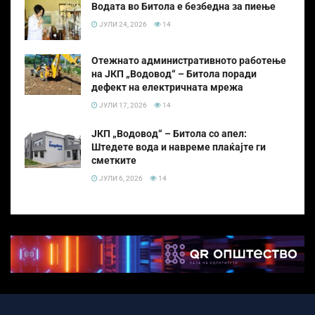
Водата во Битола е безбедна за пиење
ЈУЛИ 24, 2026
14
Отежнато административното работење
на ЈКП „Водовод“ – Битола поради
дефект на електричната мрежа
ЈУЛИ 17, 2026
14
ЈКП „Водовод“ – Битола со апел:
Штедете вода и навреме плаќајте ги
сметките
ЈУЛИ 6, 2026
14