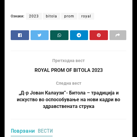
Ознаки:
2023
bitola
prom
royal
Претходна вест
ROYAL PROM OF BITOLA 2023
Следна вест
„Д-р Јован Калаузи”- Битола – традиција и
искуство во оспособување на нови кадри во
здравствената струка
Поврзани
ВЕСТИ