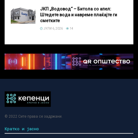
ЈКП „Водовод“ – Битола со апел:
Штедете вода и навреме плаќајте ги
сметките
ЈУЛИ 6, 2026
14
© 2022
Сите права се задржани
.
Кратко и јасно