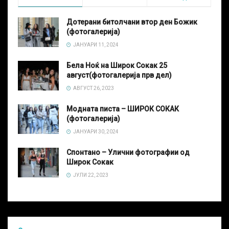
Дотерани битолчани втор ден Божик
(фотогалерија)
ЈАНУАРИ 11, 2024
Бела Ноќ на Широк Сокак 25
август(фотогалерија прв дел)
АВГУСТ 26, 2023
Модната писта – ШИРОК СОКАК
(фотогалерија)
ЈАНУАРИ 30, 2024
Спонтано – Улични фотографии од
Широк Сокак
ЈУЛИ 22, 2023