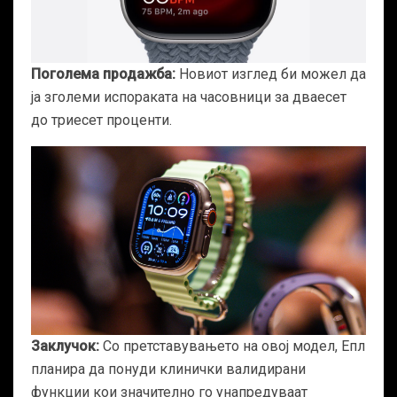
Поголема продажба:
Новиот изглед би можел да
ја зголеми испораката на часовници за дваесет
до триесет проценти.
Заклучок:
Со претставувањето на овој модел, Епл
планира да понуди клинички валидирани
функции кои значително го унапредуваат