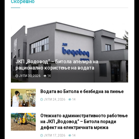
Скорешно
ЈКП „Водовод“ – Битола апелира на
рационално користење на водата
ЈУЛИ 30, 2026
14
Водата во Битола е безбедна за пиење
ЈУЛИ 24, 2026
14
Отежнато административното работење
на ЈКП „Водовод“ – Битола поради
дефект на електричната мрежа
ЈУЛИ 17, 2026
14