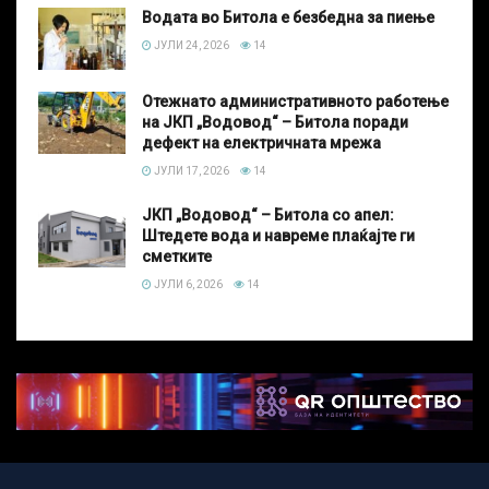
Водата во Битола е безбедна за пиење
ЈУЛИ 24, 2026
14
Отежнато административното работење
на ЈКП „Водовод“ – Битола поради
дефект на електричната мрежа
ЈУЛИ 17, 2026
14
ЈКП „Водовод“ – Битола со апел:
Штедете вода и навреме плаќајте ги
сметките
ЈУЛИ 6, 2026
14