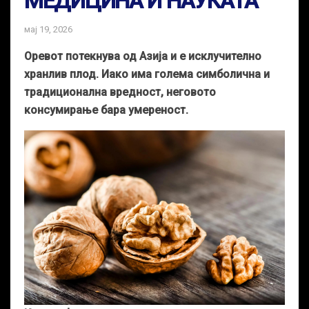
МЕДИЦИНА И НАУКАТА
мај 19, 2026
Оревот потекнува од Азија и е исклучително
хранлив плод. Иако има голема симболична и
традиционална вредност, неговото
консумирање бара умереност.