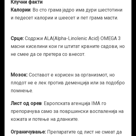
Клучни факти
Калории
: Во сто грама јадро има дури шестотини
и педесет калории и шеесет и пет грама масти.
Срце:
Содржи ALA(Alpha-Linolenic Acid) OMEGA 3
масни киселини кои ги штитат крвните садови, но
не смее да се претера со внесот.
Мозок:
Составот е корисен за организмот, но
плодот не е лек против деменција или за подобро
помнење.
Лист од орев
: Европската агенција IMA го
препорачува само за површински воспаленија на
кожата и потење на дланките.
Ограничување:
Препаратите од лист не смеат да