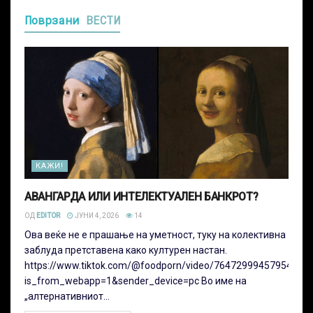
Поврзани
ВЕСТИ
КАЖИ!
АВАНГАРДА ИЛИ ИНТЕЛЕКТУАЛЕН БАНКРОТ?
ОД
EDITOR
ЈУНИ 4, 2026
14
Ова веќе не е прашање на уметност, туку на колективна
заблуда претставена како културен настан.
https://www.tiktok.com/@foodporn/video/76472999457954235
is_from_webapp=1&sender_device=pc Во име на
„алтернативниот...