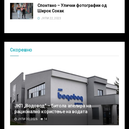
Спонтано – Улични фотографии од
Широк Сокак
ЈУЛИ 22, 2023
Скорешно
ЈКП „Водовод“ – Битола апелира на
рационално користење на водата
ЈУЛИ 30, 2026
14