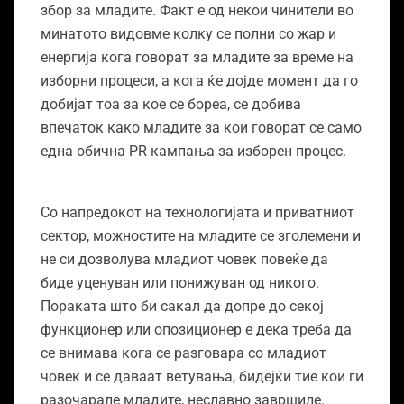
збор за младите. Факт е од некои чинители во
минатото видовме колку се полни со жар и
енергија кога говорат за младите за време на
изборни процеси, а кога ќе дојде момент да го
добијат тоа за кое се бореа, се добива
впечаток како младите за кои говорат се само
една обична PR кампања за изборен процес.
Со напредокот на технологијата и приватниот
сектор, можностите на младите се зголемени и
не си дозволува младиот човек повеќе да
биде уценуван или понижуван од никого.
Пораката што би сакал да допре до секој
функционер или опозиционер е дека треба да
се внимава кога се разговара со младиот
човек и се даваат ветувања, бидејќи тие кои ги
разочарале младите, неславно завршиле.