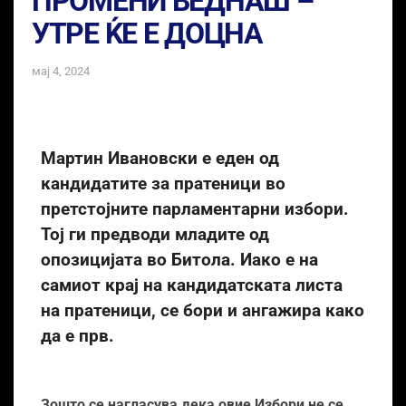
ПРОМЕНИ ВЕДНАШ –
УТРЕ ЌЕ Е ДОЦНА
мај 4, 2024
Мартин Ивановски е еден од
кандидатите за пратеници во
претстојните парламентарни избори.
Тој ги предводи младите од
опозицијата во Битола. Иако е на
самиот крај на кандидатската листа
на пратеници, се бори и ангажира како
да е прв.
Зошто се нагласува дека овие Избори не се