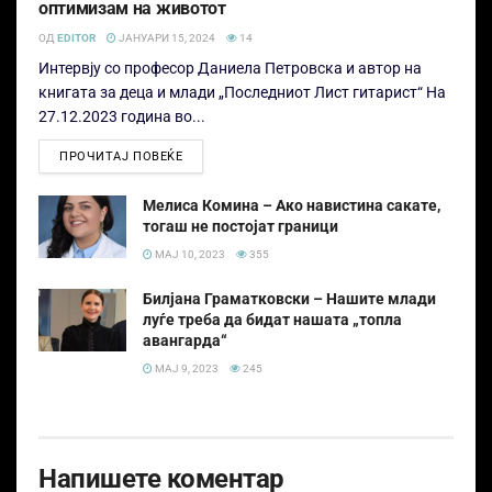
оптимизам на животот
ОД
EDITOR
ЈАНУАРИ 15, 2024
14
Интервју со професор Даниела Петровска и автор на
книгата за деца и млади „Последниот Лист гитарист“ На
27.12.2023 година во...
ПРОЧИТАЈ ПОВЕЌЕ
Мелиса Комина – Ако навистина сакате,
тогаш не постојат граници
МАЈ 10, 2023
355
Билјана Граматковски – Нашите млади
луѓе треба да бидат нашата „топла
авангарда“
МАЈ 9, 2023
245
Напишете коментар