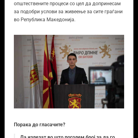
општествените процеси со цел да допринесам
за подобри услови за живеење за сите граѓани
во Република Македонија.
Порака до гласачите?
Да излезат во што поголем број за да го