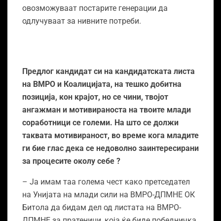
овозможуваат постарите генерации да
одлучуваат за нивните потреби.
Предлог кандидат си на кандидатската листа
на ВМРО и Коалицијата, на тешко добитна
позиција, кон крајот, но се чини, твојот
ангажман и мотивираноста на твоите млади
соработници се големи. На што се должи
таквата мотивираност, во време кога младите
ги бие глас дека се недоволно заинтересирани
за процесите околу себе ?
– Ја имам таа голема чест како претседател
на Унијата на млади сили на ВМРО-ДПМНЕ ОК
Битола да бидам дел од листата на ВМРО-
ДПМНЕ за пратеници, која ќе биде победничка