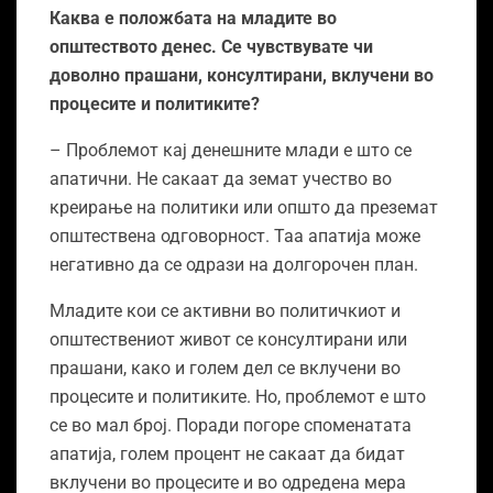
Каква е положбата на младите во
општеството денес. Се чувствувате чи
доволно прашани, консултирани, вклучени во
процесите и политиките?
– Проблемот кај денешните млади е што се
апатични. Не сакаат да земат учество во
креирање на политики или општо да преземат
општествена одговорност. Таа апатија може
негативно да се одрази на долгорочен план.
Младите кои се активни во политичкиот и
општествениот живот се консултирани или
прашани, како и голем дел се вклучени во
процесите и политиките. Но, проблемот е што
се во мал број. Поради погоре споменатата
апатија, голем процент не сакаат да бидат
вклучени во процесите и во одредена мера