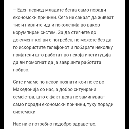
– Еден период младите бегаа само поради
економски причини. Сега не сакаат да живеат
тие и нивните идни поколенија во ваков
корумпиран систем. За да стигнете до
документ кој ви е потребен, не можете без да
го искористите телефонот и побарате неколку
пријатели што работат во некоја институција
да ви помогнат да ја завршите работата
побрзо.
Сите имаме по некои познати кои не се во
Македонија со нас, а добро ситуирани
семејства, што е факт дека не заминуваат
само поради економски причини, туку поради
системски.
Нас ни е потребно подобро здравство,