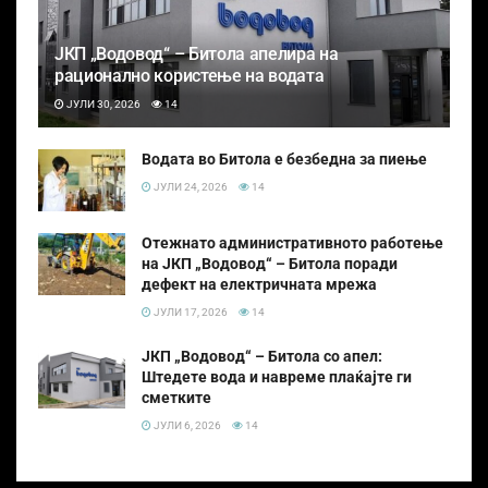
ЈКП „Водовод“ – Битола апелира на
рационално користење на водата
ЈУЛИ 30, 2026
14
Водата во Битола е безбедна за пиење
ЈУЛИ 24, 2026
14
Отежнато административното работење
на ЈКП „Водовод“ – Битола поради
дефект на електричната мрежа
ЈУЛИ 17, 2026
14
ЈКП „Водовод“ – Битола со апел:
Штедете вода и навреме плаќајте ги
сметките
ЈУЛИ 6, 2026
14