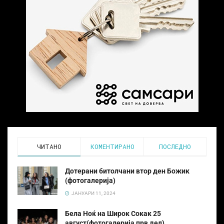
ЧИТАНО
КОМЕНТИРАНО
ПОСЛЕДНО
Дотерани битолчани втор ден Божик
(фотогалерија)
ЈАНУАРИ 11, 2024
Бела Ноќ на Широк Сокак 25
август(фотогалерија прв дел)