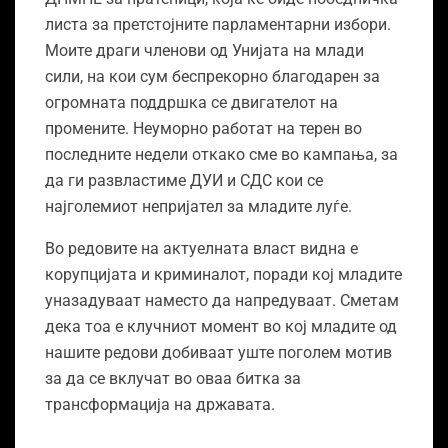
листа за претстојните парламентарни избори.
Моите драги членови од Унијата на млади
сили, на кои сум беспрекорно благодарен за
огромната поддршка се двигателот на
промените. Неуморно работат на терен во
последните недели откако сме во кампања, за
да ги развластиме ДУИ и СДС кои се
најголемиот непријател за младите луѓе.
Во редовите на актуелната власт видна е
корупцијата и криминалот, поради кој младите
уназадуваат наместо да напредуваат. Сметам
дека тоа е клучниот момент во кој младите од
нашите редови добиваат уште поголем мотив
за да се вклучат во оваа битка за
трансформација на државата.