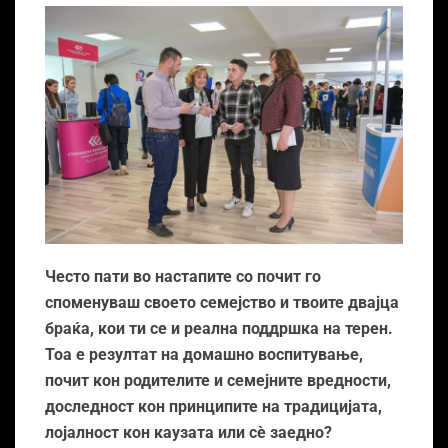
Често пати во настапите со почит го
споменуваш своето семејство и твоите двајца
браќа, кои ти се и реална поддршка на терен.
Тоа е резултат на домашно воспитување,
почит кон родителите и семејните вредности,
доследност кон принципите на традицијата,
лојалност кон каузата или сѐ заедно?