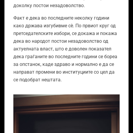
доколку постои незадоволство.
Факт е дека во последните неколку години
како држава изгубивме сѐ. По првиот круг од
претседателските избори, се докажа и покажа
дека во народот постои незадоволство од
актуелната власт, што е доволен показател
дека граѓаните во последните години се бореа
за опстанок, каде здраво и нормално е да се
направат промени во институциите со цел да
се подобрат нештата.