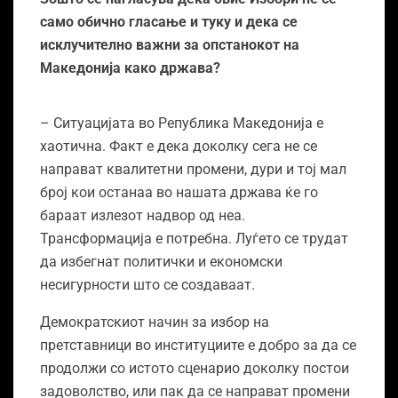
само обично гласање и туку и дека се
исклучително важни за опстанокот на
Македонија како држава?
– Ситуацијата во Република Македонија е
хаотична. Факт е дека доколку сега не се
направат квалитетни промени, дури и тој мал
број кои останаа во нашата држава ќе го
бараат излезот надвор од неа.
Трансформација е потребна. Луѓето се трудат
да избегнат политички и економски
несигурности што се создаваат.
Демократскиот начин за избор на
претставници во институциите е добро за да се
продолжи со истото сценарио доколку постои
задоволство, или пак да се направат промени