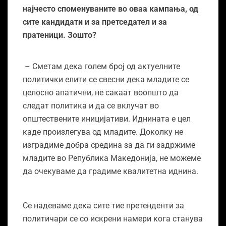
најчесто споменуваните во оваа кампања, од
сите кандидати и за претседател и за
пратеници. Зошто?
– Сметам дека голем број од актуелните
политички елити се свесни дека младите се
целосно апатични, не сакаат воопшто да
следат политика и да се вклучат во
општествените иницијативи. Иднината е цел
каде произлегува од младите. Доколку не
изградиме добра средина за да ги задржиме
младите во Република Македонија, не можеме
да очекуваме да градиме квалитетна иднина.
Се надеваме дека сите тие претенденти за
политичари се со искрени намери кога станува