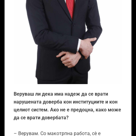
Веруваш ли дека има надеж да се врати
нарушената доверба кон институциите и кон
целиот систем. Ако не е предоцна, како може
да се врати довербата?
– Верувам. Со макотрпна работа, сѐ е