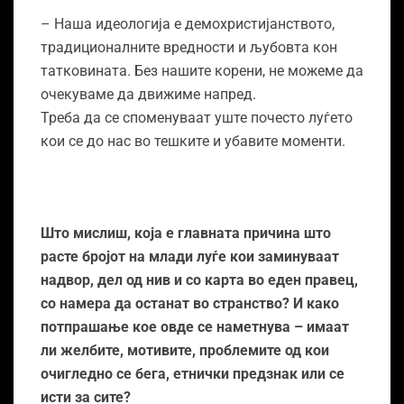
– Наша идеологија е демохристијанството,
традиционалните вредности и љубовта кон
татковината. Без нашите корени, не можеме да
очекуваме да движиме напред.
Треба да се споменуваат уште почесто луѓето
кои се до нас во тешките и убавите моменти.
Што мислиш, која е главната причина што
расте бројот на млади луѓе кои заминуваат
надвор, дел од нив и со карта во еден правец,
со намера да останат во странство? И како
потпрашање кое овде се наметнува – имаат
ли желбите, мотивите, проблемите од кои
очигледно се бега, етнички предзнак или се
исти за сите?