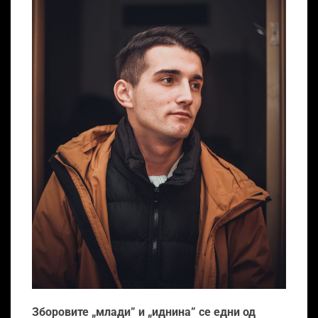
Зборовите „млади” и „иднина” се едни од