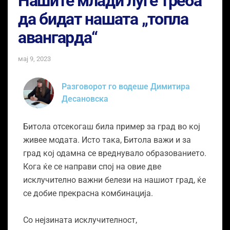
Нашите млади луѓе треба
да бидат нашата „топла
авангарда“
мај 9, 2023
Разговорот го водеше Димитира
Десановска
Битола отсекогаш била пример за град во кој
живее модата. Исто така, Битола важи и за
град кој одамна се вреднувало образованието.
Кога ќе се направи спој на овие две
исклучително важни белези на нашиот град, ќе
се добие прекрасна комбинација.
Со нејзината исклучителност,