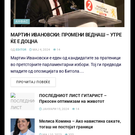
АНФАС
МАРТИН ИВАНОВСКИ: ПРОМЕНИ ВЕДНАШ – УТРЕ
ЌЕ Е ДОЦНА
ОД
EDITOR
МАЈ 4, 2024
14
Мартин Ивановски е еден од кандидатите за пратеници
во претстојните парламентарни избори. Тој ги предводи
младите од опозицијата во Битола....
ПРОЧИТАЈ ПОВЕЌЕ
ПОСЛЕДНИОТ ЛИСТ ГИТАРИСТ –
Пркосен оптимизам на животот
ЈАНУАРИ 15, 2024
14
Мелиса Комина – Ако навистина сакате,
тогаш не постојат граници
МАЈ 10, 2023
355