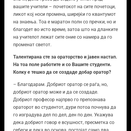
вашите учители – почетокот на сите почетоци,
ликот кој носи промена, ширејќи го квантумот
на знаења. Тоа е маратон полн со пречки, но и
благодет во исто време, затоа што на дланките
на учителот лежат сите оние со намера да го
променат светот.
Талентирана сте за ораторство и јавен настап.
На тоа поле работите и со Вашите студенти.
Колку е тешко да се создаде добар оратор?
– Благодарам. Добриот оратор се раѓа, но,
добриот оратор може и да се создаде.
Добриот професор најпрво го препознава
ораторот во студентот, дури потоа почнува да
го изградува дел по дел, ден по ден. Укажува
дека добриот говор е всушност, пресметка со
себеси и дека во основа, постојат само два