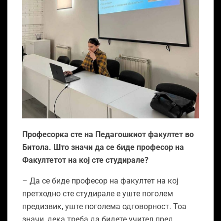
Професорка сте на Педагошкиот факултет во
Битола. Што значи да се биде професор на
Факултетот на кој сте студирале?
– Да се биде професор на факултет на кој
претходно сте студирале е уште поголем
предизвик, уште поголема одговорност. Тоа
значи, дека треба да бидете учител пред