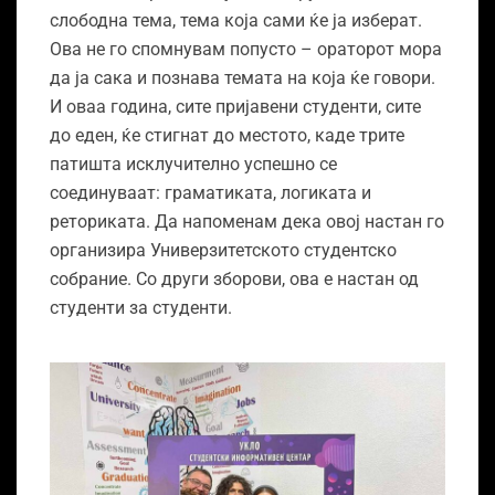
слободна тема, тема која сами ќе ја изберат.
Ова не го спомнувам попусто – ораторот мора
да ја сака и познава темата на која ќе говори.
И оваа година, сите пријавени студенти, сите
до еден, ќе стигнат до местото, каде трите
патишта исклучително успешно се
соединуваат: граматиката, логиката и
реториката. Да напоменам дека овој настан го
организира Универзитетското студентско
собрание. Со други зборови, ова е настан од
студенти за студенти.