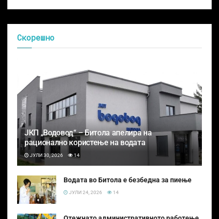
Скорешно
ЈКП „Водовод“ – Битола апелира на
рационално користење на водата
ЈУЛИ 30, 2026
14
Водата во Битола е безбедна за пиење
ЈУЛИ 24, 2026
14
Отежнато административното работење