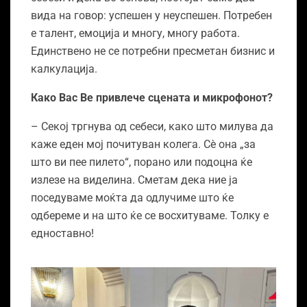
вида на говор: успешен у неуспешен. Потребен
е талент, емоција и многу, многу работа.
Единствено не се потребни пресметан бизнис и
калкулација.
Како Вас Ве привлече сцената и микрофонот?
– Секој тргнува од себеси, како што милува да
каже еден мој почитуван колега. Сѐ она „за
што ви пее пилето“, порано или подоцна ќе
излезе на виделина. Сметам дека ние ја
поседуваме моќта да одлучиме што ќе
одбереме и на што ќе се восхитуваме. Толку е
едноставно!