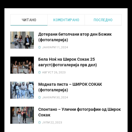
ЧИТАНО
КОМЕНТИРАНО
ПОСЛЕДНО
Дотерани битолчани втор ден Божик
(фотогалерија)
ЈАНУАРИ 11, 2024
Бела Ноќ на Широк Сокак 25
август(фотогалерија прв дел)
АВГУСТ 26, 2023
Модната писта – ШИРОК СОКАК
(фотогалерија)
ЈАНУАРИ 30, 2024
Спонтано – Улични фотографии од Широк
Сокак
ЈУЛИ 22, 2023