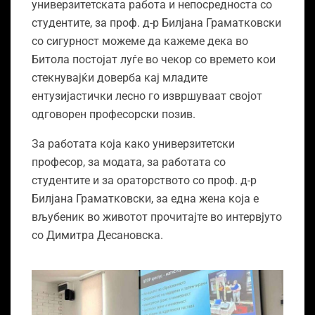
универзитетската работа и непосредноста со
студентите, за проф. д-р Билјана Граматковски
со сигурност можеме да кажеме дека во
Битола постојат луѓе во чекор со времето кои
стекнувајќи доверба кај младите
ентузијастички лесно го извршуваат својот
одговорен професорски позив.
За работата која како универзитетски
професор, за модата, за работата со
студентите и за ораторството со проф. д-р
Билјана Граматковски, за
една жена која е
вљубеник во животот прочитајте во интервјуто
со Димитра Десановска.