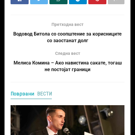
Претходна вест
Водовод Битола со соопштение за корисниците
со заостанат долг
Следна вест
Мелиса Комина – Ако навистина сакате, тогаш
не постојат граници
Поврзани
ВЕСТИ