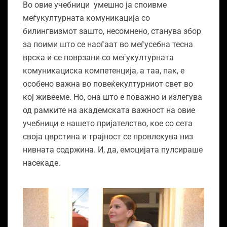
Во овие учебници умешно ја споивме
меѓукултурната комуникација со
билингвизмот зашто, несомнено, станува збор
за поими што се наоѓаат во меѓусебна тесна
врска и се поврзани со меѓукултурната
комуникациска компетенција, а таа, пак, е
особено важна во повеќекултурниот свет во
кој живееме. Но, она што е поважно и излегува
од рамките на академската важност на овие
учебници е нашето пријателство, кое со сета
своја цврстина и трајност се провлекува низ
нивната содржина. И, да, емоцијата пулсираше
насекаде.