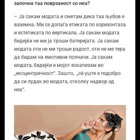
започна таа поврзаност со неа?
– Ја сакам модата и сметам дека таа љубов е
взаемна. Ми се допаѓа етиката по хоризонтала
и естетиката по вертикала. Ја сакам модата
бидејќи не ми ја троши батеријата. Ја сакам
модата оти не ми троши радост, оти не ме тера
да бидам на емотивни полначи. Ја сакам
модата, бидејќи е мојот ескапизам во
„ексцентричност“. Зашто, „сѐ уште е подобро
да си лудак во модата, отколку надвор од
неа“.