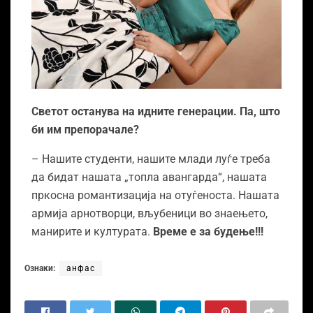
Светот останува на идните генерации. Па, што
би им препорачале?
– Нашите студенти, нашите млади луѓе треба
да бидат нашата „топла авангарда“, нашата
пркосна романтизација на отуѓеноста. Нашата
армија арнотворци, вљубеници во знаењето,
манирите и културата.
Време е за будење!!!
Ознаки:
анфас