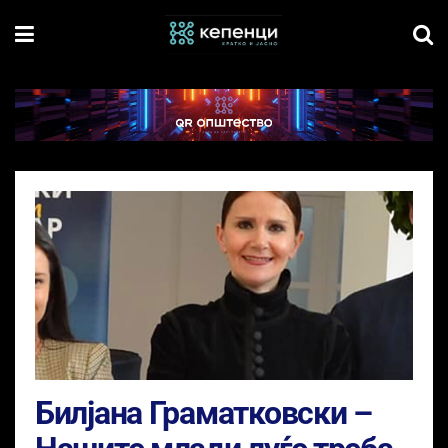
Билјана Граматковски –