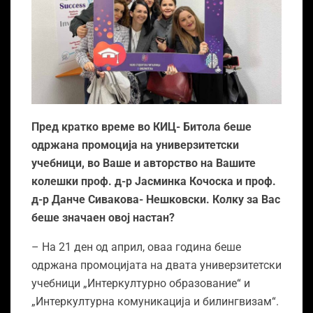
Пред кратко време во КИЦ- Битола беше
одржана промоција на универзитетски
учебници, во Ваше и авторство на Вашите
колешки проф. д-р Јасминка Кочоска и проф.
д-р Данче Сивакова- Нешковски. Колку за Вас
беше значаен овој настан?
– На 21 ден од април, оваа година беше
одржана промоцијата на двата универзитетски
учебници „Интеркултурно образование“ и
„Интеркултурна комуникација и билингвизам“.