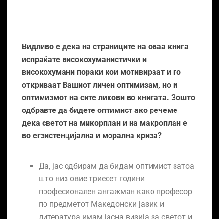
Видливо е дека на страниците на оваа книга
испраќате високохуманистички и
високохумани пораки кои мотивираат и го
откриваат Вашиот личен оптимизам, но и
оптимизмот на сите ликови во книгата. Зошто
одбравте да бидете оптимист ако речеме
дека светот на микорплан и на макроплан е
во егзистенцијална и морална криза?
Да, јас одбирам да бидам оптимист затоа
што низ овие триесет години
професионален ангажман како професор
по предметот Македонски јазик и
литература имам јасна визија за светот и