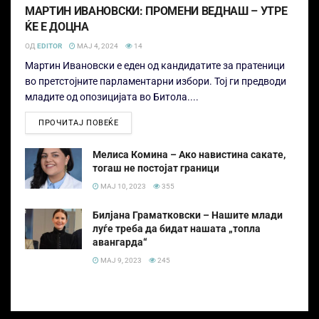
МАРТИН ИВАНОВСКИ: ПРОМЕНИ ВЕДНАШ – УТРЕ
ЌЕ Е ДОЦНА
ОД
EDITOR
МАЈ 4, 2024
14
Мартин Ивановски е еден од кандидатите за пратеници
во претстојните парламентарни избори. Тој ги предводи
младите од опозицијата во Битола....
ПРОЧИТАЈ ПОВЕЌЕ
Мелиса Комина – Ако навистина сакате,
тогаш не постојат граници
МАЈ 10, 2023
355
Билјана Граматковски – Нашите млади
луѓе треба да бидат нашата „топла
авангарда“
МАЈ 9, 2023
245