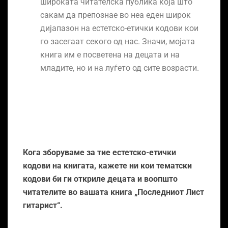
широката читателска публика која што
сакам да препознае во неа еден широк
дијапазон на естетско-етички кодови кои
го засегаат секого од нас. Значи, мојата
книга им е посветена на децата и на
младите, но и на луѓето од сите возрасти.
Кога зборуваме за тие естетско-етички
кодови на книгата, кажете ни кои тематски
кодови би ги откриле децата и воопшто
читателите во вашата книга „Последниот Лист
гитарист“.