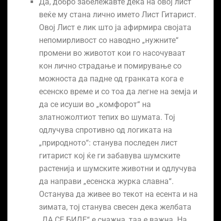
Да, добро забележавте дека на овој лист
веќе му стана лично името Лист Гитарист.
Овој Лист е лик што ја афирмира својата
непомирливост со наводно „нужните“
промени во животот кои го насочуваат
кон лично страдање и помирување со
можноста да падне од гранката кога е
есенско време и со тоа да легне на земја и
да се исуши во „комфорот“ на
златножолтиот тепих во шумата. Тој
одлучува спротивно од логиката на
„природното“: станува последен лист
гитарист кој ќе ги забавува шумските
растенија и шумските животни и одлучува
да направи „есенска журка славна“.
Останува да живее во текот на есента и на
зимата, тој станува свесен дека желбата
„ДА СЕ БИДЕ“ е снажна, таа е важна. На