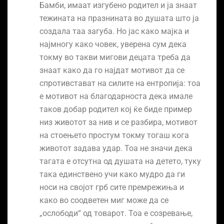
Бамби, имаат изгубено родител и ја знаат
тежината на празнината во душата што ја
создала таа загуба. Но јас како мајка и
најмногу како човек, уверена сум дека
токму во такви мигови децата треба да
знаат како да го најдат мотивот да се
спротивстават на силите на ентропија: тоа
е мотивот на благодарноста дека имале
таков добар родител кој ќе биде пример
низ животот за нив и се разбира, мотивот
на стоењето простум токму тогаш кога
животот задава удар. Тоа не значи дека
тагата е отсутна од душата на детето, туку
така единствено учи како мудро да ги
носи на својот грб сите премрежиња и
како во соодветен миг може да се
„ослободи“ од товарот. Тоа е созревање,