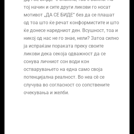
тој начин и сите други ликови го носат
мотивот „ДА СЕ БИДЕ“ без да се плашат
од тоа што ќе речат конформистите и што
ќе донесе наредниот ден. Всушност, тоа и
никој од нас не го знае, нели? Затоа силно
ја испраќам пораката преку своите
ликови дека секоја одважност да се
сонува личниот сон води кон
остварувањето на една само своја
потенцијална реалност. Во неа сѐ се
случува во согласност со сопствените
очекувања и желби.