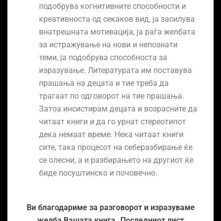
подобрува когнитивните способности и
креативноста од секаков вид, ја засилува
внатрешната мотивација, ја раѓа желбата
за истражување на нови и непознати
теми, ја подобрува способноста за
изразување. Литературата им поставува
прашања на децата и тие треба да
трагаат по одговорот на тие прашања.
Затоа инсистирам децата и возрасните да
читаат книги и да го урнат стереотипот
дека немаат време. Нека читаат книги
сите, така процесот на себеразбирање ќе
се олесни, а и разбирањето на другиот ќе
биде посуштинско и почовечно.
Ви благодариме за разговорот и изразуваме
желба Вашата книга „Последниот лист