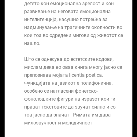
детето кон емоционална зрелост и кон
развивање на неговата емоционална
интелигенција, насушно потребна за
надминување на трагичните околности во
кои тоа во одредени мигови од животот се
нашло.
Што се однесува до естетските кодови,
мислам дека во оваа книга многу јасно се
препознава мојата licentia poetica.
Функцијата на јазикот е полифонична,
особено се нагласени фонетско-
фонолошките фигури на изразот кои ги
прават текстовите да звучат силно и со
тоа јасно да значат. Римата им дава
милозвучност и мелодичност.