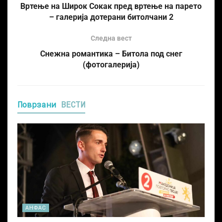
Вртење на Широк Сокак пред вртење на парето
– галерија дотерани битолчани 2
Следна вест
Снежна романтика – Битола под снег
(фотогалерија)
Поврзани
ВЕСТИ
АНФАС