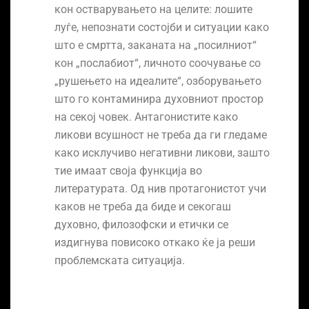
кон остварувањето на целите: лошите
луѓе, непознати состојби и ситуации како
што е смртта, заканата на „посилниот“
кон „послабиот“, личното соочување со
„рушењето на идеалите“, озборувањето
што го контаминира духовниот простор
на секој човек. Антагонистите како
ликови всушност не треба да ги гледаме
како исклучиво негативни ликови, зашто
тие имаат своја функција во
литературата. Од нив протагонистот учи
каков не треба да биде и секогаш
духовно, филозофски и етички се
издигнува повисоко откако ќе ја реши
проблемската ситуација.