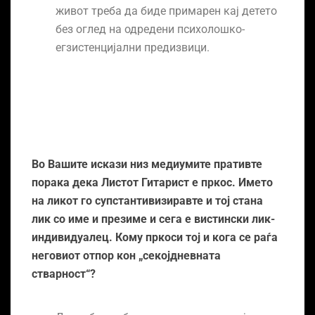
живот треба да биде примарен кај детето
без оглед на одредени психолошко-
егзистенцијални предизвици.
Во Вашите искази низ медиумите пративте
порака дека Листот Гитарист е пркос. Името
на ликот го супстантивизиравте и тој стана
лик со име и презиме и сега е вистински лик-
индивидуалец. Кому пркоси тој и кога се раѓа
неговиот отпор кон „секојдневната
стварност“?