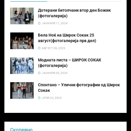
Дотерани битолчани втор ден Божик
(фотогалерија)
ЈАНУАРИ 11, 2024
Бела Ноќ на Широк Сокак 25
август(фотогалерија прв дел)
АВГУСТ 26, 2023
Модната писта – ШИРОК СОКАК
(фотогалерија)
ЈАНУАРИ 30, 2024
Спонтано – Улични фотографии од Широк
Сокак
ЈУЛИ 22, 2023
Скорешно