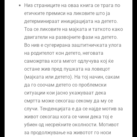
Низ страниците на оваа книга се трага по
етичките премиси на ликовите што ја
детерминираат иницијацијата на детето.
Тоа се ликовите на мајката и таткото како
двигатели на развојните фази на детето.
Во нив е сугерирана заштитничката улога
на родителот кон детето, неговата
саможртва кога мигот одлучува кој ќе
остане жив пред пушката на ловецот
(мајката или детето). На тој начин, сакам
да го соочам детето со проблемски
ситуации кои јасно укажуваат дека
смртта може секогаш секому да му се
случи. Тенденцијата е да се најде мотив за
живот секогаш кога се чини дека тој е
убиен од несреќните околности. Мотивот
за продолжување на животот го носи