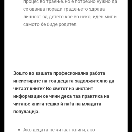
процес во траење, но е потребно нужно да
се одвива поради градењето здрава
личност од детето кое во некој иден миг и
самото ќе биде родител.
Зошто во вашата професионална работа
инсистирате на тоа децата задолжително да
читаат книги? Во светот на инстант
информации се чини дека таа практика на
читање книги тешко ѝ паѓа на младата
популација.
Ако децата не читаат книги, ако