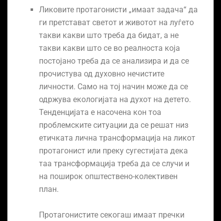
Ликовите протагонисти „имаат задача“ да
ги претстават светот и животот на луѓето
такви какви што треба да бидат, а не
такви какви што се во реалноста која
постојано треба да се анализира и да се
прочистува од духовно нечистите
личности. Само на тој начин може да се
одржува екологијата на духот на детето.
Тенденцијата е насочена кон тоа
проблемските ситуaции да се решат низ
етичката лична трансформација на ликот
протагонист или преку сугестијата дека
таа трансформација треба да се случи и
на поширок општествено-колективен
план.
Протагонистите секогаш имаат пречки