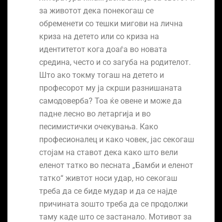
за животот дека понекогаш се
обременети со тешки мигови на лична
криза на детето или со криза на
идентитетот кога доаѓа во новата
средина, често и со загуба на родителот.
Што ако токму тогаш на детето и
професорот му ја скрши разнишаната
самодоверба? Тоа ќе овене и може да
падне лесно во летаргија и во
песимистички очекувања. Како
професионалец и како човек, јас секогаш
стојам на ставот дека како што вели
еленот татко во песната „Бамби и еленот
татко“ живтот носи удар, но секогаш
треба да се биде мудар и да се најде
причината зошто треба да се продолжи
таму каде што се застанало. Мотивот за