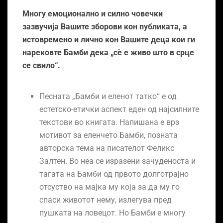
Многу емоционално и силно човечки
зазвучија Вашите зборови кон публиката, а
истовремено и лично кон Вашите деца кои ги
нарековте Бамби дека „сѐ е живо што в срце
се свило“.
Песната „Бамби и еленот татко“ е од
естетско-етички аспект еден од најсилните
текстови во книгата. Напишана е врз
мотивот за еленчето Бамби, позната
авторска тема на писателот Феликс
Залтен. Во неа се изразени зачуденоста и
тагата на Бамби од првото долготрајно
отсуство на мајка му која за да му го
спаси животот нему, излегува пред
пушката на ловецот. Но Бамби е многу