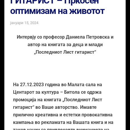
ГИТАРИСТ – Пркосен
оптимизам на животот
јануари 15, 2024
Интервју со професор Даниела Петровска и
автор на книгата за деца и млади
„Последниот Лист гитарист“
На 27.12.2023 година во Малата сала на
Центарот за култура – Битола се одржа
промоција на книгата „Последниот Лист
гитарист“ во Ваше авторство. Имавте
прилично креативна и естетки провокативна
кампања во рекламата на Вашата книга и на
таков начин го привлековте вниманието на