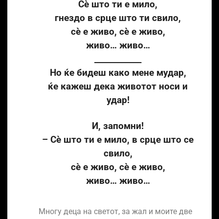
Сѐ што ти е мило,
гнездо в срце што ти свило,
сѐ е живо, сѐ е живо,
живо… живо…
____________
Но ќе бидеш како мене мудар,
ќе кажеш дека животот носи и
удар!
И, запомни!
– Сѐ што ти е мило, в срце што се
свило,
сѐ е живо, сѐ е живо,
живо… живо…
Многу деца на светот, за жал и моите две