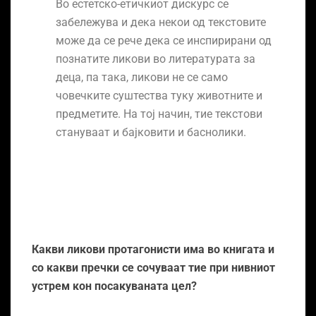
Во естетско-етичкиот дискурс се
забележува и дека некои од текстовите
може да се рече дека се инспирирани од
познатите ликови во литературата за
деца, па така, ликови не се само
човечките суштества туку животните и
предметите. На тој начин, тие текстови
стануваат и бајковити и баснолики.
Какви ликови протагонисти има во книгата и
со какви пречки се сочуваат тие при нивниот
устрем кон посакуваната цел?