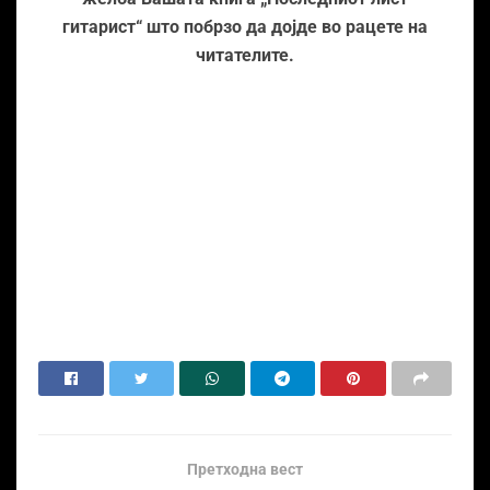
гитарист“ што побрзо да дојде во рацете на
читателите.
Претходна вест