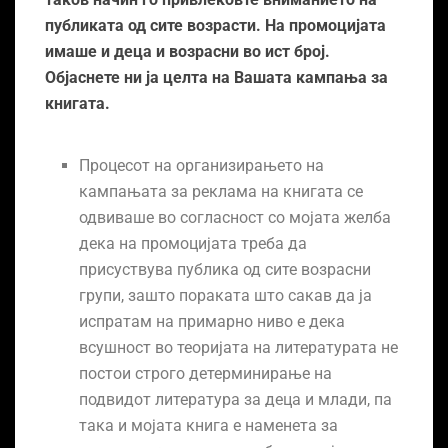
публиката од сите возрасти. На промоцијата
имаше и деца и возрасни во ист број.
Објaснете ни ја целта на Вашата кампања за
книгата.
Процесот на организирањето на
кампањата за реклама на книгата се
одвиваше во согласност со мојата желба
дека на промоцијата треба да
присуствува публика од сите возрасни
групи, зашто пораката што сакав да ја
испратам на примарно ниво е дека
всушност во теоријата на литературата не
постои строго детерминирање на
подвидот литерaтура за деца и млади, па
така и мојата книга е наменета за