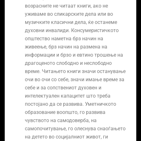
возрасните не читаат книги, ако не
уживаме во сликарските дела или во
музичките класични дела, ќе останеме
духовни инвалиди. Консумеристичкото
општество наметна брз начин на
живеење, брз начин на размена на
информации и брзо и евтино трошење на
драгоценото слободно и неслободно
време. Читањето книги значи останување
очи во очи со себе, значи имање време за
себе и за сопствениот духовен и
интелектуален капацитет што треба
постојано да се развива. Уметничкото
образование воопшто, го развива
чувството на самодоверба, на
самопочитување, го олеснува снаоѓањето
на детето во социјалниот живот, ги