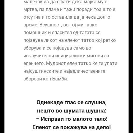
малечок за да сфати дека мајка му е
мртва, па плаче и тажи поради тоа што е
отсутна и го оставила да ја чека долго
време. Всушност, во тој миг како
помошник и спасител од тагата се
појавува ликот на еленот татко кој ретко
зборува и се појавува само во
исклучителни иницијалиски мигови за
еленчето. Мудриот елен татко ќе ги упати
најсуштинските и највеличествените
зборови кон Бамби:
Однекаде глас се слушна,
нешто во шумата шушна:
– Исправи го малото тело!
Еленот се покажува на дело!