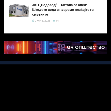
ЈКП „Водовод“ – Битола со апел:
Штедете вода и навреме плаќајте ги
сметките
ЈУЛИ 6, 2026
14
© 2022
Сите права се задржани
.
Кратко и јасно
МАРКЕТИНГ
Контакт
Услови за Користење