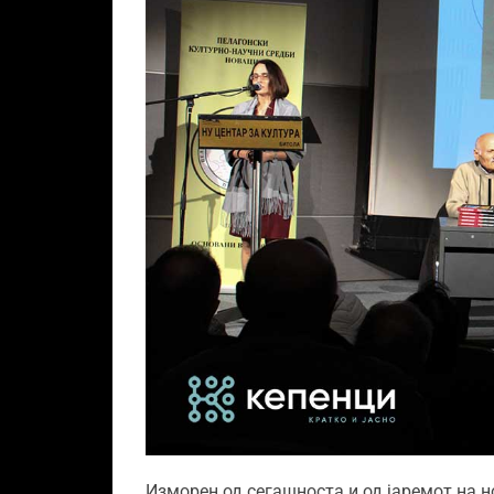
Изморен од сегашноста и од јаремот на 