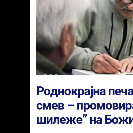
Роднокрајна печа
смев – промовир
шилеже” на Бож