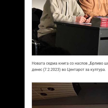
Новата седма книга со наслов ,,Брливо
денес (7.2.2023) во Центарот за култура.