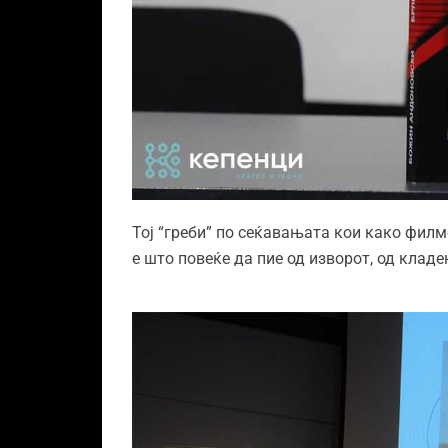
Тој “греби” по сеќавањата кои како филм
е што повеќе да пие од изворот, од клад