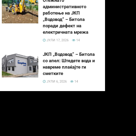
Отежнато
административното
работење на ЈКП
„Водовод“ – Битола
поради дефект на
електричната мрежа
ЈУЛИ 17, 2026
14
ЈКП „Водовод“ – Битола
со апел: Штедете вода и
навреме плаќајте ги
сметките
ЈУЛИ 6, 2026
14