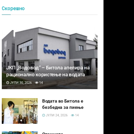
Скорешно
ЈКП „Водовод“ – Битола апелира на
рационално користење на водата
ЈУЛИ 30, 2026
14
Водата во Битола е
безбедна за пиење
ЈУЛИ 24, 2026
14