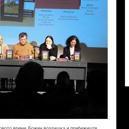
новото време, Божин воздишка и прибежиште