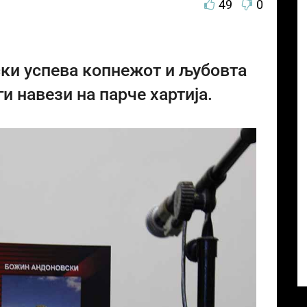
49
0
ки успева копнежот и љубовта
и навези на парче хартија.