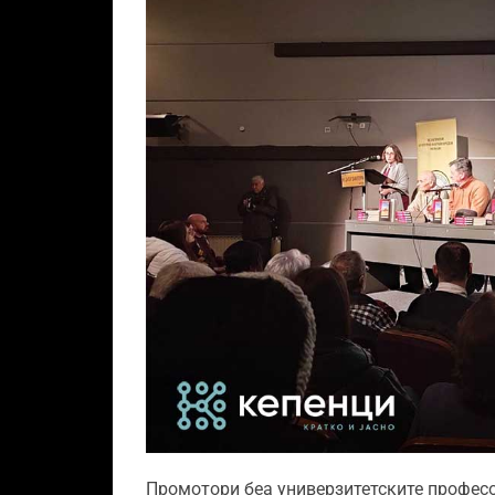
Промотори беа универзитетските професо