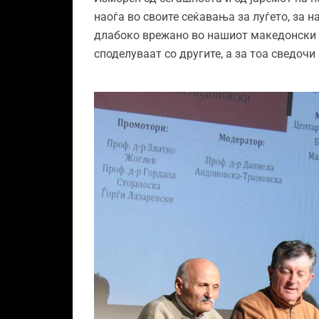
наоѓа во своите сеќавања за луѓето, за н
длабоко врежано во нашиот македонски к
споделуваат со другите, а за тоа сведоч