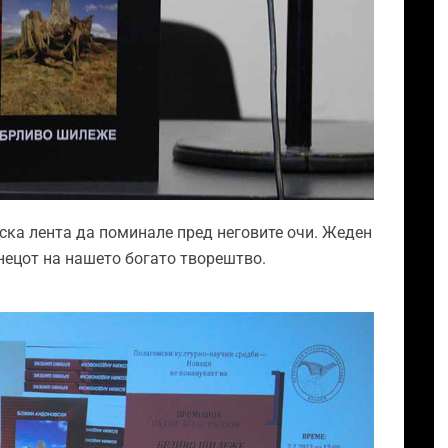
ска лента да поминале пред неговите очи. Жеден
енецот на нашето богато творештво.