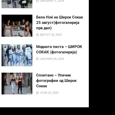
ЈАНУАРИ 11, 2024
Бела Ноќ на Широк Сокак
25 август(фотогалерија
прв дел)
АВГУСТ 26, 2023
Модната писта – ШИРОК
СОКАК (фотогалерија)
ЈАНУАРИ 30, 2024
Спонтано – Улични
фотографии од Широк
Сокак
ЈУЛИ 22, 2023