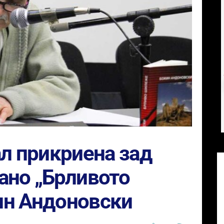
л прикриена зад
ано „Брливото
ин Андоновски