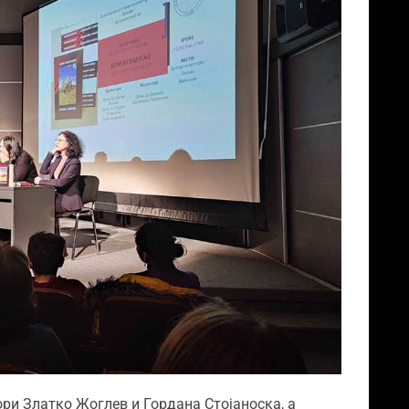
ри Златко Жоглев и Гордана Стојаноска, а