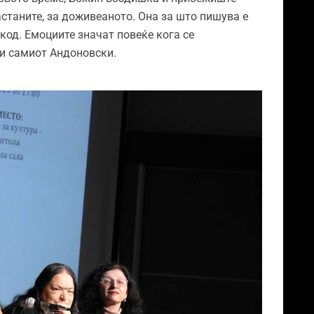
астаните, за доживеаното. Она за што пишува е
од. Емоциите значат повеќе кога се
и и самиот Андоновски.