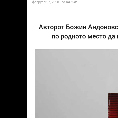
февруари 7, 2023
во
КАЖИ!
Авторот Божин Андоновс
по родното место да г