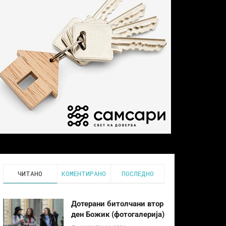
ЧИТАНО
КОМЕНТИРАНО
ПОСЛЕДНО
Дотерани битолчани втор
ден Божик (фотогалерија)