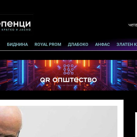
четв
О
БИДНИНА
ROYAL PROM
ДЛАБОКО
АНФАС
ЗЛАТЕН 