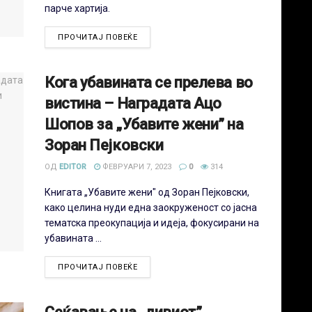
парче хартија.
ПРОЧИТАЈ ПОВЕЌЕ
Кога убавината се прелева во
вистина – Наградата Ацо
Шопов за „Убавите жени” на
Зоран Пејковски
ОД
EDITOR
ФЕВРУАРИ 7, 2023
0
314
Книгата „Убавите жени" од Зоран Пејковски,
како целина нуди една заокруженост со јасна
тематска преокупација и идеја, фокусирани на
убавината ...
ПРОЧИТАЈ ПОВЕЌЕ