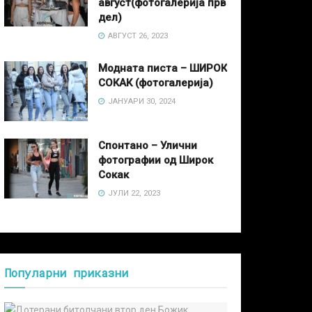
август(фотогалерија прв
дел)
АВГУСТ 26, 2023
Модната писта – ШИРОК
СОКАК (фотогалерија)
ЈАНУАРИ 30, 2024
Спонтано – Улични
фотографии од Широк
Сокак
ЈУЛИ 22, 2023
Популарни приказни