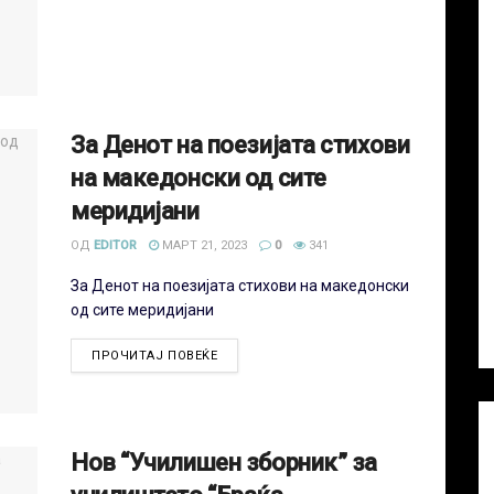
За Денот на поезијата стихови
на македонски од сите
меридијани
ОД
EDITOR
МАРТ 21, 2023
0
341
За Денот на поезијата стихови на македонски
од сите меридијани
ПРОЧИТАЈ ПОВЕЌЕ
Нов “Училишен зборник” за