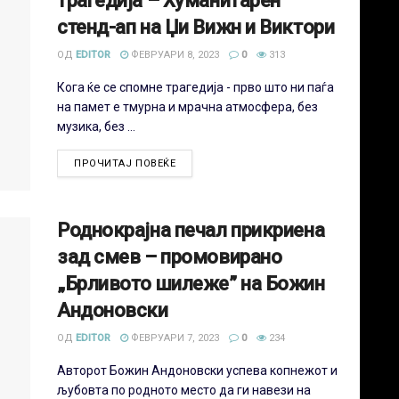
трагедија – Хуманитарен
стенд-ап на Џи Вижн и Виктори
ОД
EDITOR
ФЕВРУАРИ 8, 2023
0
313
Кога ќе се спомне трагедија - прво што ни паѓа
на памет е тмурна и мрачна атмосфера, без
музика, без ...
ПРОЧИТАЈ ПОВЕЌЕ
Роднокрајна печал прикриена
зад смев – промовирано
„Брливото шилеже” на Божин
Андоновски
ОД
EDITOR
ФЕВРУАРИ 7, 2023
0
234
Авторот Божин Андоновски успева копнежот и
љубовта по родното место да ги навези на