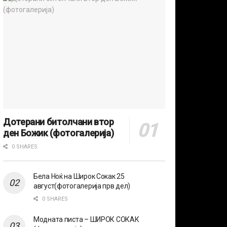
Дотерани битолчани втор
ден Божик (фотогалерија)
0 SHARES
Бела Ноќ на Широк Сокак 25
август(фотогалерија прв дел)
0 SHARES
Модната писта – ШИРОК СОКАК