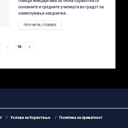
поведе иницијатива за тесна соработка со
основните и средните училишта во градот за
осмислување заедничка ...
ПРОЧИТАЈ ПОВЕЌЕ
…
10
т
Услови за Користење
Политика за приватност