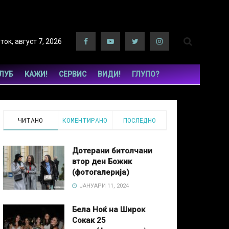
ток, август 7, 2026
КЛУБ
КАЖИ!
СЕРВИС
ВИДИ!
ГЛУПО?
ЧИТАНО
КОМЕНТИРАНО
ПОСЛЕДНО
Дотерани битолчани
втор ден Божик
(фотогалерија)
ЈАНУАРИ 11, 2024
Бела Ноќ на Широк
Сокак 25