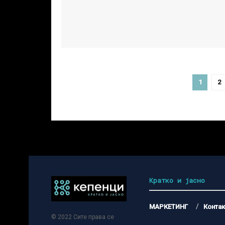
1
2
Кратко и јасно
МАРКЕТИНГ
Контак
© 2022
Сите права се