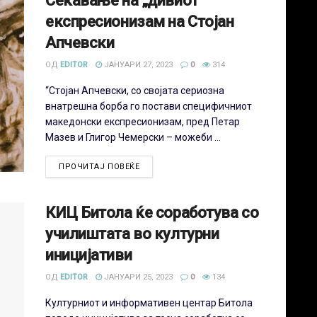
Сеќавање на „дивиот”
експресионизам на Стојан
Апчевски
ОД
EDITOR
ЈАНУАРИ 27, 2023
0
314
“Стојан Апчевски, со својата сериозна
внатрешна борба го постави специфичниот
македонски експресионизам, пред Петар
Мазев и Глигор Чемерски – можеби ...
ПРОЧИТАЈ ПОВЕЌЕ
КИЦ Битола ќе соработува со
училиштата во културни
иницијативи
ОД
EDITOR
ЈАНУАРИ 25, 2023
0
134
Културниот и информативен центар Битола