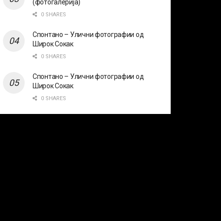
(фотогалерија)
0 SHARES
Спонтано – Улични фотографии од
Широк Сокак
0 SHARES
Спонтано – Улични фотографии од
Широк Сокак
0 SHARES