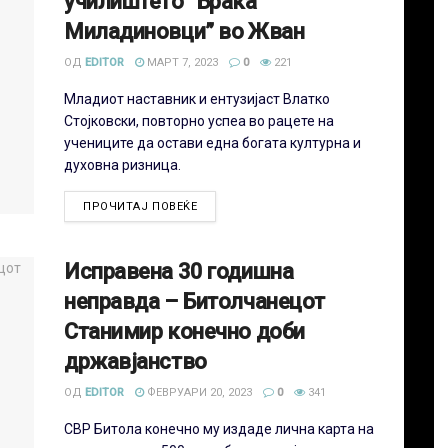
училиштето “Браќа
Миладиновци” во Жван
ОД
EDITOR
МАРТ 7, 2023
0
221
Младиот наставник и ентузијаст Влатко
Стојковски, повторно успеа во рацете на
учениците да остави една богата културна и
духовна ризница.
ПРОЧИТАЈ ПОВЕЌЕ
Исправена 30 годишна
неправда – Битолчанецот
Станимир конечно доби
државјанство
ОД
EDITOR
ФЕВРУАРИ 20, 2023
0
341
СВР Битола конечно му издаде лична карта на