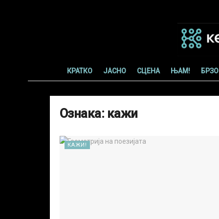
КРАТКО
ЈАСНО
СЦЕНА
ЊАМ!
БРЗО
Ознака:
кажи
КАЖИ!