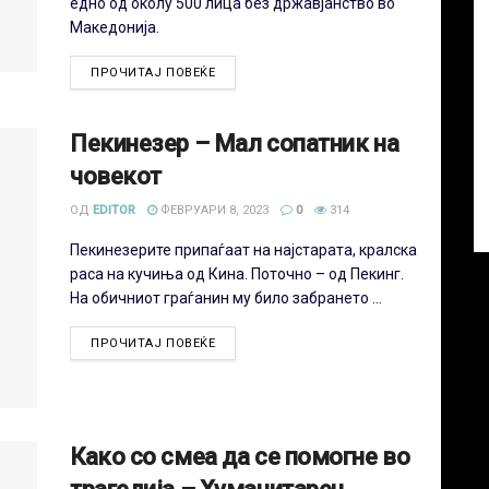
едно од околу 500 лица без државјанство во
Македонија.
ПРОЧИТАЈ ПОВЕЌЕ
Пекинезер – Мал сопатник на
човекот
ОД
EDITOR
ФЕВРУАРИ 8, 2023
0
314
Пекинезерите припаѓаат на најстарата, кралска
раса на кучиња од Кина. Поточно – од Пекинг.
На обичниот граѓанин му било забрането ...
ПРОЧИТАЈ ПОВЕЌЕ
Како со смеа да се помогне во