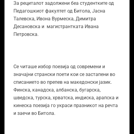
За рециталот задолжени беа студентките од
Педагошкиот факултет од Битола, Јасна
Талевска, Ивона Вурмеска, Димитра
Десановска и магистрантката Ивана
Петровска.
Се читаше избор поезија од современи и
значајни странски поети кои се застапени во
списанието во препев на македонски јазик.
Финска, канадска, албанска, бугарска,
шведска, турска, хрватска, индиска, арапска и
кинеска поезија го украси празникот на речта
и заечи во Битола.