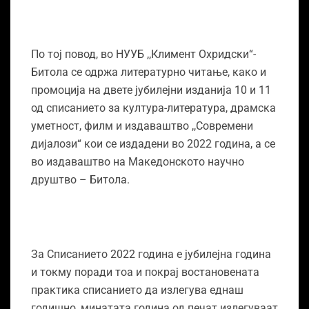
По тој повод, во НУУБ ,,Климент Охридски“-
Битола се одржа литературно читање, како и
промоција на двете јубилејни изданија 10 и 11
од списанието за култура-литература, драмска
уметност, филм и издаваштво ,,Современи
дијалози“ кои се издадени во 2022 година, а се
во издаваштво на Македонското научно
друштво – Битола.
За Списанието 2022 година е јубилејна година
и токму поради тоа и покрај востановената
практика списанието да излегува еднаш
годишно, минатата година од печат излегуваат