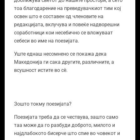
доближува светот до нашите простори, а сето
тоа благодарение на преведувачкиот тим кој
освен што е составен од членовите на
редакцијата, вклучува и повеќе надворешни
соработници кои несебично се вложуваат
себеси во име на поезијата.
Уште еднаш несомнено се покажа дека
Македонија ги сака другите, различните, а
всушност истите во сѐ.
Зошто токму поезијата?
Поезијата треба да се чествува, зашто само
таа може да го разбуди доброто, милото и
најдлабокото бисерче што спие во човекот и