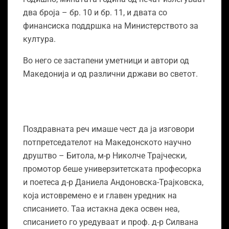
два броја – бр. 10 и бр. 11, и двата со
финансиска поддршка на Министерството за
култура.
Во него се застапени уметници и автори од
Македонија и од различни држави во светот.
Поздравната реч имаше чест да ја изговори
потпретседателот на Македонското научно
друштво – Битола, м-р Николче Трајчески,
промотор беше универзитетската професорка
и поетеса д-р Даниела Андоновска-Трајковска,
која истовремено е и главен уредник на
списанието. Таа истакна дека освен неа,
списанието го уредуваат и проф. д-р Силвана