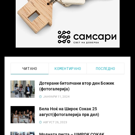
ЧИТАНО
КОМЕНТИРАНО
ПОСЛЕДНО
Дотерани битолчани втор ден Божик
(фотогалерија)
ЈАНУАРИ 11, 2024
Бела Ноќ на Широк Сокак 25
август(фотогалерија прв дел)
АВГУСТ 26, 2023
Модната писта – ШИРОК СОКАК