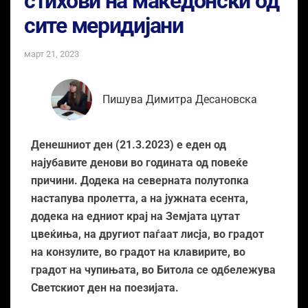
стихови на македонски од
сите меридијани
март 21, 2023
Пишува Димитра Десановска
Денешниот ден (21.3.2023) е еден од
најубавите денови во годината од повеќе
причини. Додека на северната полутопка
настапува пролетта, а на јужната есента,
додека на едниот крај на Земјата цутат
цвеќиња, на другиот паѓаат лисја, во градот
на конзулите, во градот на клавирите, во
градот на чупињата, во Битола се одбележува
Светскиот ден на поезијата.