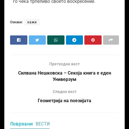
го чека трпеливо своето воскресение.
Ознаки:
кажи
Претходна вест
Силвана Нешковска – Секоја книга е еден
Универзум
Следна вест
Геометрија на поезијата
Поврзани
ВЕСТИ