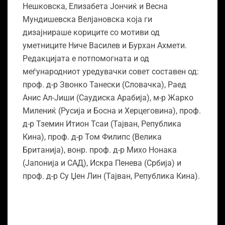
Нешковска, Елизабета Јончиќ и Весна
Мундишевска Велјановска која ги
дизајнираше кориците со мотиви од
уметниците Ниче Василев и Бурхан Ахмети.
Редакцијата е потпомогната и од
меѓународниот уредувачки совет составен од:
проф. д-р Звонко Танески (Словачка), Раед
Анис Ал-Јиши (Саудиска Арабија), м-р Жарко
Милениќ (Русија и Босна и Херцеговина), проф.
д-р Тземин Итион Тсаи (Тајван, Република
Кина), проф. д-р Том Филипс (Велика
Британија), вонр. проф. д-р Михо Нонака
(Јапонија и САД), Искра Пенева (Србија) и
проф. д-р Су Џен Лин (Тајван, Република Кина).