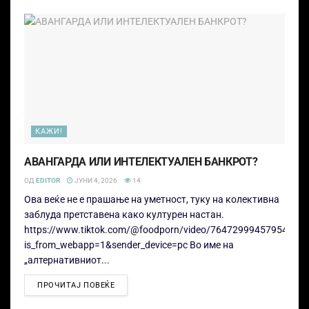
КАЖИ!
АВАНГАРДА ИЛИ ИНТЕЛЕКТУАЛЕН БАНКРОТ?
ОД
EDITOR
ЈУНИ 4, 2026
14
Ова веќе не е прашање на уметност, туку на колективна
заблуда претставена како културен настан.
https://www.tiktok.com/@foodporn/video/76472999457954235
is_from_webapp=1&sender_device=pc Во име на
„алтернативниот...
ПРОЧИТАЈ ПОВЕЌЕ