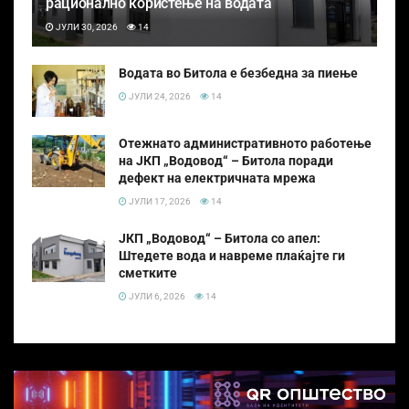
рационално користење на водата
ЈУЛИ 30, 2026
14
Водата во Битола е безбедна за пиење
ЈУЛИ 24, 2026
14
Отежнато административното работење
на ЈКП „Водовод“ – Битола поради
дефект на електричната мрежа
ЈУЛИ 17, 2026
14
ЈКП „Водовод“ – Битола со апел:
Штедете вода и навреме плаќајте ги
сметките
ЈУЛИ 6, 2026
14