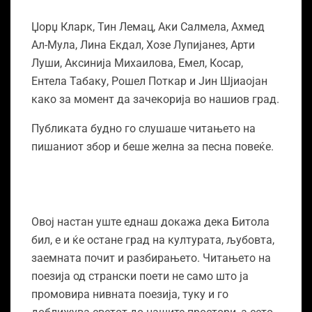
Џорџ Кларк, Тин Лемац, Аки Салмела, Ахмед
Ал-Мула, Лина Екдал, Хозе Лупијанез, Арти
Луши, Аксинија Михаилова, Емел, Косар,
Ентела Табаку, Рошел Поткар и Јин Шјиаојан
како за момент да зачекорија во нашиов град.
Публиката будно го слушаше читањето на
пишаниот збор и беше желна за песна повеќе.
Овој настан уште еднаш докажа дека Битола
бил, е и ќе остане град на културата, љубовта,
заемната почит и разбирањето. Читањето на
поезија од странски поети не само што ја
промовира нивната поезија, туку и го