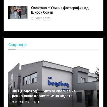
Спонтано – Улични фотографии од
Широк Сокак
ЈУЛИ 22, 2023
Скорешно
ЈКП „Водовод“ – Битола апелира на
рационално користење на водата
ЈУЛИ 30, 2026
14