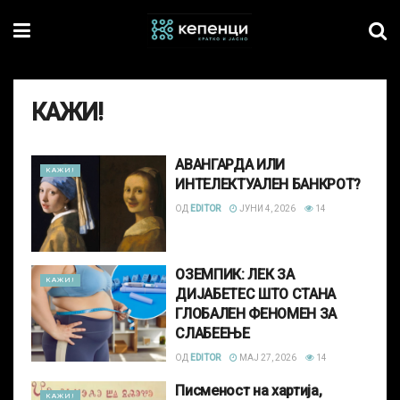
КАЖИ!
АВАНГАРДА ИЛИ
КАЖИ!
ИНТЕЛЕКТУАЛЕН БАНКРОТ?
ОД
EDITOR
ЈУНИ 4, 2026
14
ОЗЕМПИК: ЛЕК ЗА
КАЖИ!
ДИЈАБЕТЕС ШТО СТАНА
ГЛОБАЛЕН ФЕНОМЕН ЗА
СЛАБЕЕЊЕ
ОД
EDITOR
МАЈ 27, 2026
14
Писменост на хартија,
КАЖИ!