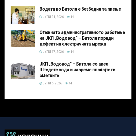
Водата во Битола е безбедна за пиење
ЈУЛИ 24, 2026
14
Отежнато административното работење
на ЈКП „Водовод“ – Битола поради
дефект на електричната мрежа
ЈУЛИ 17, 2026
14
ЈКП „Водовод“ – Битола со апел:
Штедете вода и навреме плаќајте ги
сметките
ЈУЛИ 6, 2026
14