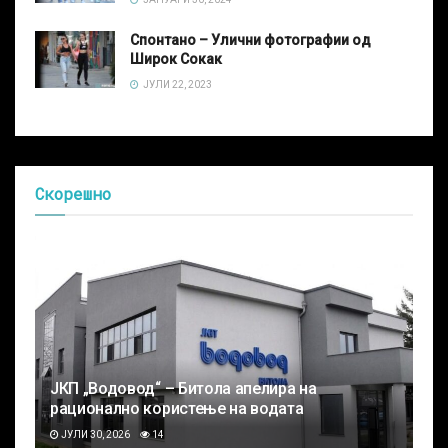
Спонтано – Улични фотографии од
Широк Сокак
ЈУЛИ 22, 2023
Скорешно
ЈКП „Водовод“ – Битола апелира на
рационално користење на водата
ЈУЛИ 30, 2026
14