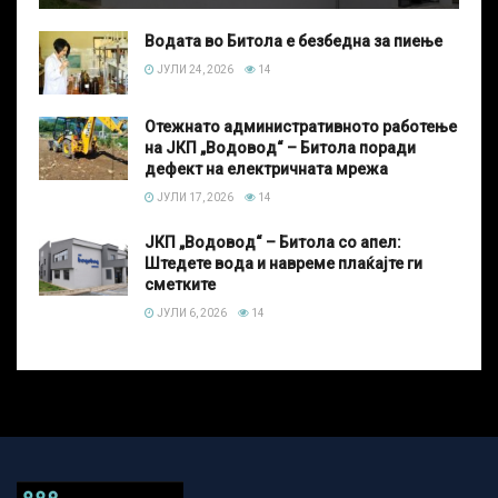
Водата во Битола е безбедна за пиење
ЈУЛИ 24, 2026
14
Отежнато административното работење
на ЈКП „Водовод“ – Битола поради
дефект на електричната мрежа
ЈУЛИ 17, 2026
14
ЈКП „Водовод“ – Битола со апел:
Штедете вода и навреме плаќајте ги
сметките
ЈУЛИ 6, 2026
14