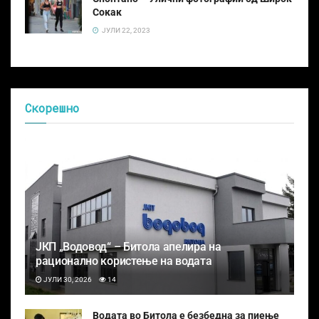
Сокак
ЈУЛИ 22, 2023
Скорешно
ЈКП „Водовод“ – Битола апелира на
рационално користење на водата
ЈУЛИ 30, 2026
14
Водата во Битола е безбедна за пиење