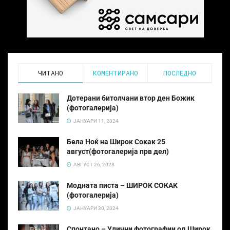
ЧИТАНО
КОМЕНТИРАНО
ПОСЛЕДНО
Дотерани битолчани втор ден Божик
(фотогалерија)
ЈАНУАРИ 11, 2024
Бела Ноќ на Широк Сокак 25
август(фотогалерија прв дел)
АВГУСТ 26, 2023
Модната писта – ШИРОК СОКАК
(фотогалерија)
ЈАНУАРИ 30, 2024
Спонтано – Улични фотографии од Широк