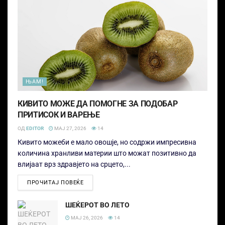
ЊАМ!
КИВИТО МОЖЕ ДА ПОМОГНЕ ЗА ПОДОБАР
ПРИТИСОК И ВАРЕЊЕ
ОД
EDITOR
МАЈ 27, 2026
14
Кивито можеби е мало овошје, но содржи импресивна
количина хранливи материи што можат позитивно да
влијаат врз здравјето на срцето,...
ПРОЧИТАЈ ПОВЕЌЕ
ШЕЌЕРОТ ВО ЛЕТО
МАЈ 26, 2026
14