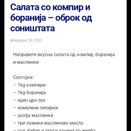
Салата со компир и
боранија – оброк од
соништата
февруари 26, 2022
Направете вкусна салата од компир, боранија
и маслинки
Состојки:
– 1kg компири
– 1kg боранија
– еден црн лук
– измелени пиперки
– шолја маслинки
– три лажики маслиново масло
– сол, бибер и други зачини по желба