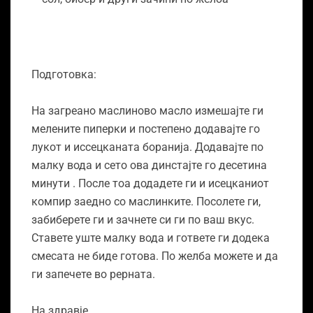
Подготовка:
На загреано маслиново масло измешајте ги
мелените пиперки и постепено додавајте го
лукот и иссецканата боранија. Додавајте по
малку вода и сето ова динстајте го десетина
минути . После тоа додадете ги и исецканиот
компир заедно со маслинките. Посолете ги,
забиберете ги и зачнете си ги по ваш вкус.
Ставете уште малку вода и гответе ги додека
смесата не биде готова. По желба можете и да
ги запечете во рерната.
На здравје