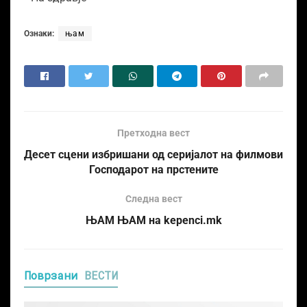
Ознаки:
њам
Претходна вест
Десет сцени избришани од серијалот на филмови
Господарот на прстените
Следна вест
ЊАМ ЊАМ на kepenci.mk
Поврзани
ВЕСТИ